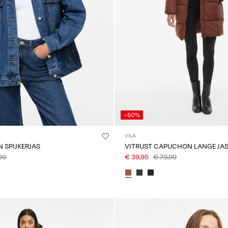
-50%
VILA
N SPIJKERJAS
VITRUST CAPUCHON LANGE JA
99
€ 39,95
€ 79,99