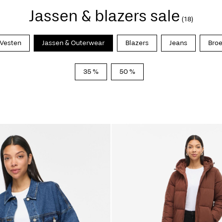
Jassen & blazers sale
(18)
 Vesten
Jassen & Outerwear
Blazers
Jeans
Bro
35 %
50 %