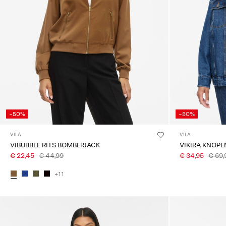
-50%
-50%
VILA
VILA
VIBUBBLE RITS BOMBERJACK
VIKIRA KNOPE
€ 22,45
€ 44,99
€ 34,95
€ 69,
+11