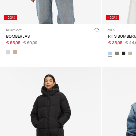
-20%
-20%
NOISY MAY
VILA
BOMBER JAS
RITS BOMBER
€ 55,95
€ 69,99
€ 35,95
€ 44,