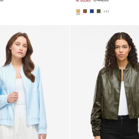
99
€ 35,95
€ 44,99
+11