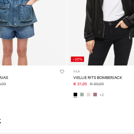
-20%
VILA
RJAS
VIELLIE RITS BOMBERJACK
,99
€ 31,95
€ 39,99
+2
k