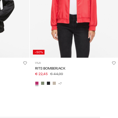
-50%
VILA
RITS BOMBERJACK
€ 22,45
€ 44,99
+7