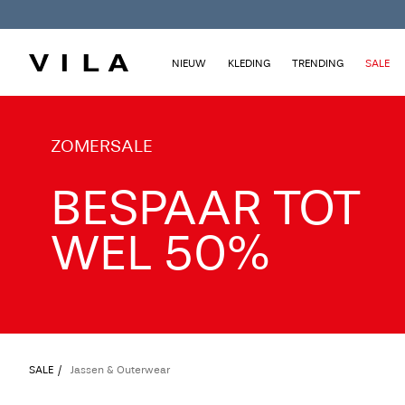
NIEUW
KLEDING
TRENDING
SALE
TXT-CTA_Summersale26_desktop
ZOMERSALE
BESPAAR TOT
WEL 50%
SALE
Jassen & Outerwear