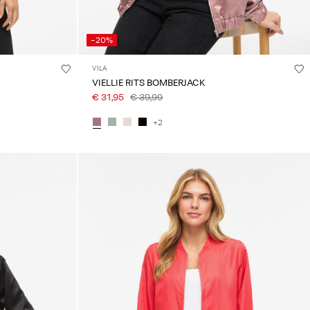
-20%
VILA
VIELLIE RITS BOMBERJACK
€ 31,95
€ 39,99
+2