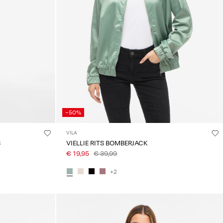
-50%
VILA
S
VIELLIE RITS BOMBERJACK
€ 19,95
€ 39,99
+2