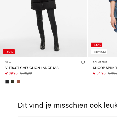
-50%
-50%
PREMIUM
VILA
ROUGE EDIT
VITRUST CAPUCHON LANGE JAS
KNOOP SPIJKE
€ 39,95
€ 79,99
€ 54,95
€ 109
Dit vind je misschien ook leu