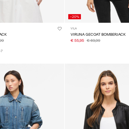
-20%
VILA
JACK
VIRUNA GECOAT BOMBERJACK
99
€ 55,95
€ 69,99
+7