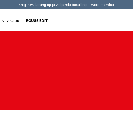
Krijg 10% korting op je volgende bestilling – word member
VILA CLUB
ROUGE EDIT