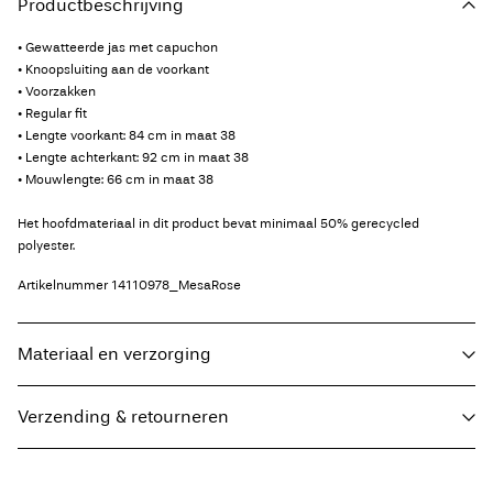
Productbeschrijving
• Gewatteerde jas met capuchon
• Knoopsluiting aan de voorkant
• Voorzakken
• Regular fit
• Lengte voorkant: 84 cm in maat 38
• Lengte achterkant: 92 cm in maat 38
• Mouwlengte: 66 cm in maat 38
Het hoofdmateriaal in dit product bevat minimaal 50% gerecycled
polyester.
Artikelnummer
14110978_MesaRose
Materiaal en verzorging
Verzending & retourneren
Wasmachine op 30°C
Thuisbezorging (bpost)
€ 4,95