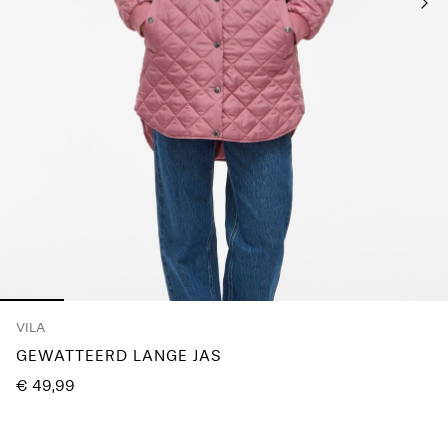
je
vragen?
Over
ons
België
/
Nederlands
VILA
GEWATTEERD LANGE JAS
€ 49,99