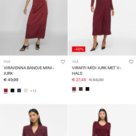
Any
questions?
About
Us
België
-50%
/
Nederlands
VILA
VILA
VIRAVENNA BANDJE MINI-
VIRAFFI MIDI JURK MET V-
JURK
HALS
€ 49,99
€ 27,45
€ 54,99
+12