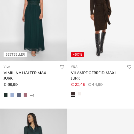
BESTSELLER
-50%
VILA
VILA
VIMILINA HALTER MAXI
VILAMPE GEBREID MAXI-
JURK
JURK
€ 69,99
€ 22,45
€ 44,99
+4