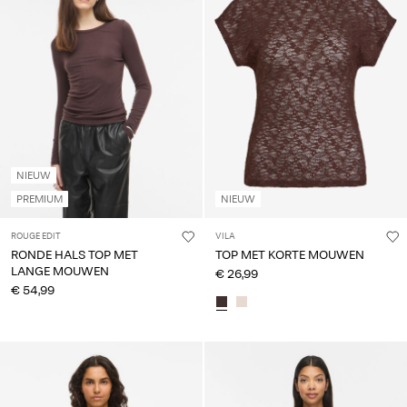
je
vragen?
Over
ons
België
/
NIEUW
Nederlands
PREMIUM
NIEUW
ROUGE EDIT
VILA
RONDE HALS TOP MET
TOP MET KORTE MOUWEN
LANGE MOUWEN
€ 26,99
€ 54,99