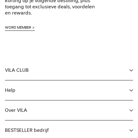
korting op je volgende bestilling, plus
toegang tot exclusieve deals, voordelen
en rewards.
WORD MEMBER
VILA CLUB
Voordelen voor members
Help
Word member
Mijn account
Klantenservice
Bestelling volgen
Over VILA
Hier Retourneren
FAQ
Leveringsopties
Over ons
Maattabel
BESTSELLER bedrijf
Zoek je winkel
Algemene voorwaarden