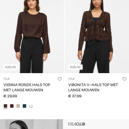
NIEUW
NIEUW
VILA
VILA
VIENNA RONDE HALS TOP
VIBONITA V-HALS TOP MET
MET LANGE MOUWEN
LANGE MOUWEN
€ 29,99
€ 37,99
+2
Intet indhold
HEADER_TXT_CTA_ACCESS_S