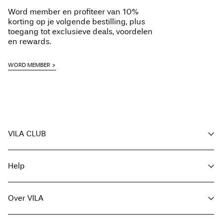
Word member en profiteer van 10%
korting op je volgende bestilling, plus
toegang tot exclusieve deals, voordelen
en rewards.
WORD MEMBER
VILA CLUB
Voordelen voor members
Help
Word member
Mijn account
Klantenservice
Bestelling volgen
Over VILA
Hier Retourneren
FAQ
Leveringsopties
Over ons