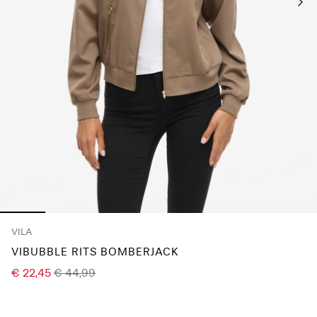
je
vragen?
Over
ons
België
/
Nederlands
VILA
VIBUBBLE RITS BOMBERJACK
€ 22,45
€ 44,99