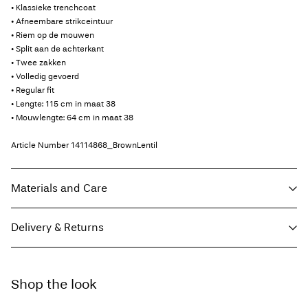
• Klassieke trenchcoat
• Afneembare strikceintuur
• Riem op de mouwen
• Split aan de achterkant
• Twee zakken
• Volledig gevoerd
• Regular fit
• Lengte: 115 cm in maat 38
• Mouwlengte: 64 cm in maat 38
Article Number
14114868_BrownLentil
Materials and Care
Delivery & Returns
Machine wash, half load, short spin cycle at 30°C
Do not bleach
Thuisbezorging (bpost)
€ 4,95
Tumble dry on low heat settings
Shop the look
Iron on medium heat settings