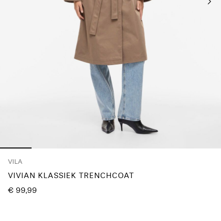
Any
questions?
About
Us
België
/
Nederlands
VILA
VIVIAN KLASSIEK TRENCHCOAT
€ 99,99