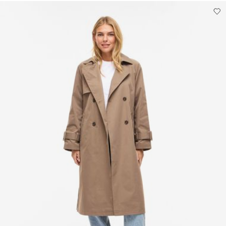
Ophalen bij pakketautomaat (bpost)
€ 4,95
Do not dry clean
Line dry
Free from
€ 69,90
Ophalen bij afhaalpunt (bpost)
€ 4,95
Free from
€ 69,90
Verzendopties
Retourneren & Omruilen