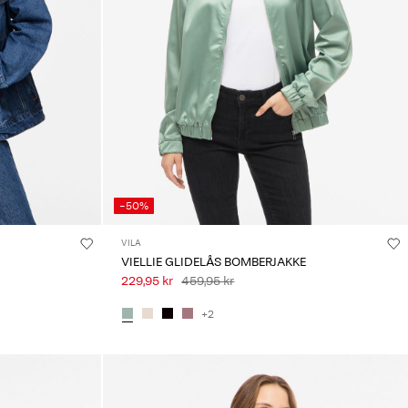
-50%
VILA
VIELLIE GLIDELÅS BOMBERJAKKE
229,95 kr
459,95 kr
+2