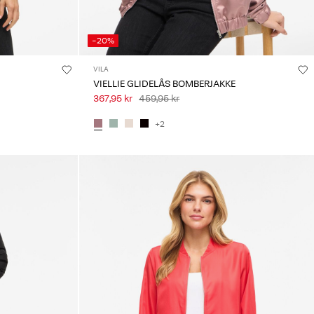
-20%
VILA
VIELLIE GLIDELÅS BOMBERJAKKE
367,95 kr
459,95 kr
+2