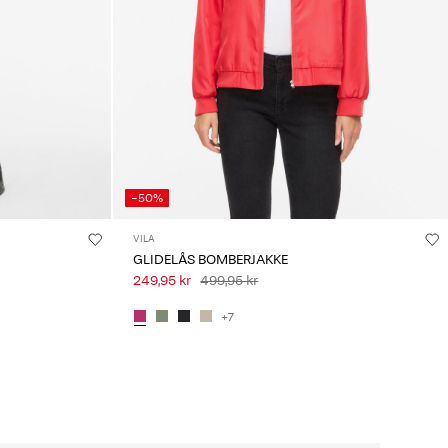
-50%
VILA
GLIDELÅS BOMBERJAKKE
249,95 kr
499,95 kr
+7