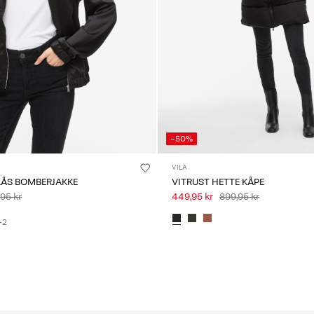
-50%
VILA
ELÅS BOMBERJAKKE
VITRUST HETTE KÅPE
95 kr
449,95 kr
899,95 kr
+2