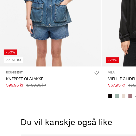
-50%
PREMIUM
-20%
ROUGE EDIT
VILA
KNEPPET OLAJAKKE
VIELLIE GLID
599,95 kr
1.199,95 kr
367,95 kr
459,
Du vil kanskje også like