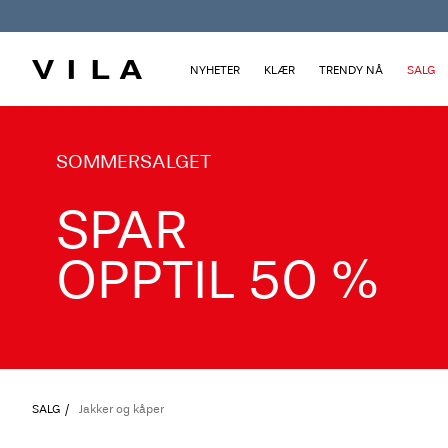
NYHETER
KLÆR
TRENDY NÅ
SALG
TXT-CTA_Summersale26_desktop
SOMMERSALGET
SPAR
OPPTIL 50 %
SALG
Jakker og kåper