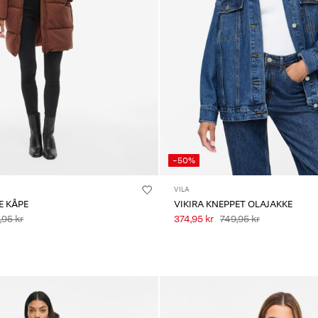
-50%
VILA
E KÅPE
VIKIRA KNEPPET OLAJAKKE
,95 kr
374,95 kr
749,95 kr