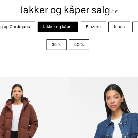
Jakker og kåper salg
(18)
gg og Cardigans
Jakker og kåper
Blazere
Jeans
35 %
50 %