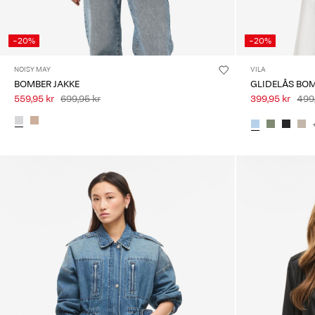
-20%
-20%
NOISY MAY
VILA
BOMBER JAKKE
GLIDELÅS BO
559,95 kr
699,95 kr
399,95 kr
499