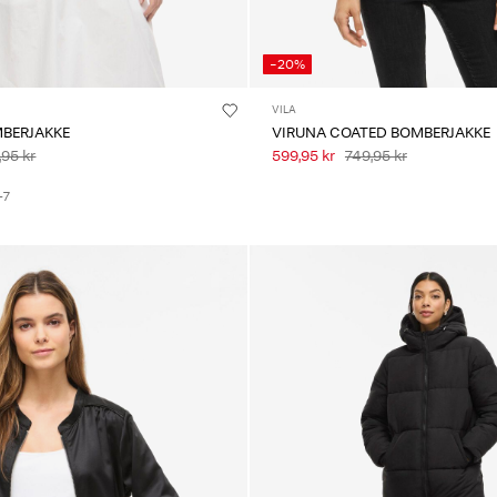
-20%
VILA
MBERJAKKE
VIRUNA COATED BOMBERJAKKE
,95 kr
599,95 kr
749,95 kr
+7