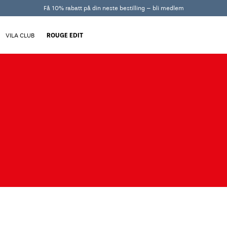
Få 10% rabatt på din neste bestilling – bli medlem
VILA CLUB
ROUGE EDIT