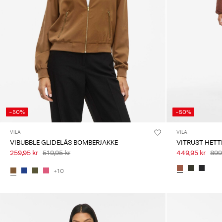
-50%
-50%
VILA
VILA
VIBUBBLE GLIDELÅS BOMBERJAKKE
VITRUST HETT
259,95 kr
519,95 kr
449,95 kr
899
+10