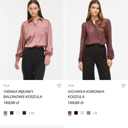
pytania?
O
nas
Polska
/
polski
VILA
VILA
VIENNA RĘKAWY
VICHIKKA KORONKA
BALONOWE KOSZULA
KOSZULA
189,99 zł
169,99 zł
+15
+3