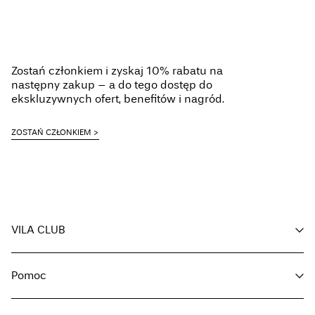
Zostań członkiem i zyskaj 10% rabatu na
następny zakup – a do tego dostęp do
ekskluzywnych ofert, benefitów i nagród.
ZOSTAŃ CZŁONKIEM
VILA CLUB
Korzyści dla Ciebie
Pomoc
Zostań członkiemn
Moje konto
Obsługa klienta