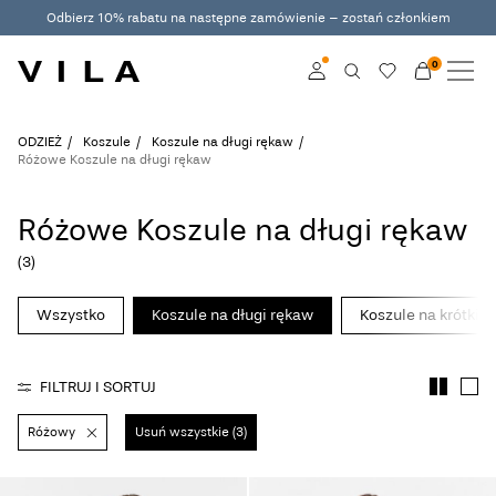
Odbierz 10% rabatu na następne zamówienie – zostań członkiem
0
NOWOŚCI
ODZIEŻ
Zaloguj
ODZIEŻ
Koszule
Koszule na długi rękaw
Różowe Koszule na długi rękaw
ZYSKUJĄCE POPULARNOŚĆ
Zostań członkiem
Różowe Koszule na długi rękaw
Dowiedz się więcej o
WYPRZEDAŻ
VILA Club
(3)
VILA CLUB
Wszystko
Koszule na długi rękaw
Koszule na krótki 
ROUGE EDIT
FILTRUJ I SORTUJ
Różowy
Usuń wszystkie (3)
Zaloguj
Masz