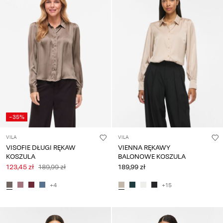
pytania?
O
nas
Polska
/
polski
-35%
VILA
VILA
VISOFIE DŁUGI RĘKAW
VIENNA RĘKAWY
KOSZULA
BALONOWE KOSZULA
123,45 zł
189,99 zł
189,99 zł
+4
+15