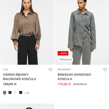
-50%
PREMIUM
VILA
ROUGE EDIT
VIENNA RĘKAWY
BAWEŁNA JEANSOWA
BALONOWE KOSZULA
KOSZULA
189,99 zł
174,95 zł
349,99 zł
+15