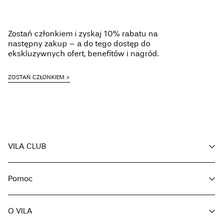
Zostań członkiem i zyskaj 10% rabatu na
następny zakup – a do tego dostęp do
ekskluzywnych ofert, benefitów i nagród.
ZOSTAŃ CZŁONKIEM
VILA CLUB
Korzyści dla Ciebie
Pomoc
Zostań członkiemn
Moje konto
Obsługa klienta
Śledź zamówienie
O VILA
Zwróć tutaj
FAQ