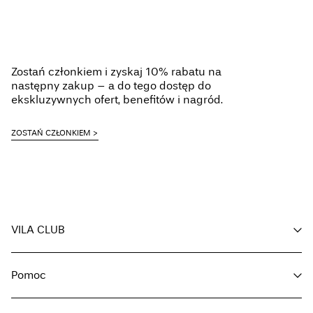
Zostań członkiem i zyskaj 10% rabatu na
następny zakup – a do tego dostęp do
ekskluzywnych ofert, benefitów i nagród.
ZOSTAŃ CZŁONKIEM
VILA CLUB
Korzyści dla Ciebie
Pomoc
Zostań członkiemn
Moje konto
Obsługa klienta