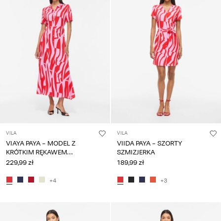
VILA
VILA
VIAYA PAYA - MODEL Z
VIIDA PAYA - SZORTY
KRÓTKIM RĘKAWEM
SZMIZJERKA
SZMIZJERKA
229,99 zł
189,99 zł
+4
+3