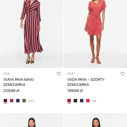
pytania?
O
nas
Polska
/
polski
VILA
VILA
VIAYA PAYA MAXI
VIIDA PAYA - SZORTY
SZMIZJERKA
SZMIZJERKA
229,99 zł
189,99 zł
+11
+3