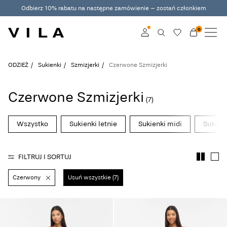
Odbierz 10% rabatu na następne zamówienie – zostań członkiem
0
NOWOŚCI
ODZIEŻ
Zaloguj
ODZIEŻ
Sukienki
Szmizjerki
Czerwone Szmizjerki
ZYSKUJĄCE POPULARNOŚĆ
Zostań członkiem
Czerwone Szmizjerki
(7)
Dowiedz się więcej o
WYPRZEDAŻ
VILA Club
Wszystko
Sukienki letnie
Sukienki midi
Sukien
VILA CLUB
FILTRUJ I SORTUJ
ROUGE EDIT
Czerwony
Usuń wszystkie (7)
Zaloguj
Masz