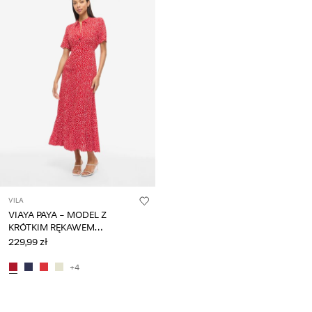
VILA
VIAYA PAYA - MODEL Z
KRÓTKIM RĘKAWEM
SZMIZJERKA
229,99 zł
+4