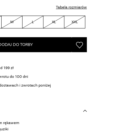
Tabela rozmiarów
M
L
XL
XXL
DODAJ DO TORBY
 199 zł
wrotu do 100 dni
 dostawach i zwrotach poniżej
kim rękawem
uziki