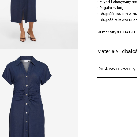
• Miękki i elastyczny ma
• Regularny krój
• Długość: 130 cm w r
• Długość rękawa: 18 
Numer artykułu
141201
Materiały i dbało
Dostawa i zwroty
Prać w pralce w 
Nie wybielać
Home Delivery (INPOS
Nie suszyć w su
Darmowa od
199,00 zł
Nie prasować
Czyścić na sucho 
Suszyć na płasko
Pick up at parcel shop
Darmowa od
199,00 zł