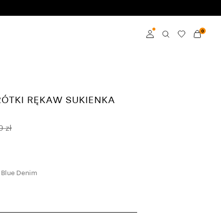
0
Zaloguj
Zostań członkiem
RÓTKI RĘKAW SUKIENKA
Dowiedz się więcej o
VILA Club
9 zł
 Blue Denim