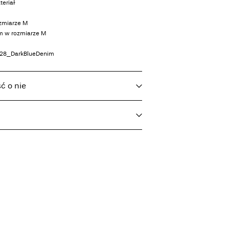
teriał
ozmiarze M
cm w rozmiarze M
28_DarkBlueDenim
ść o nie
temperaturze 30°C
T)
9,90 zł
szarce bębnowej
(bez trichloroetylenu)
 or parcel locker (INPOST)
9,90 zł