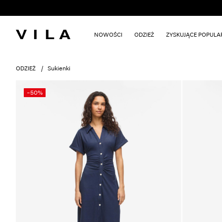
NOWOŚCI
ODZIEŻ
ZYSKUJĄCE POPUL
ODZIEŻ
Sukienki
-50%