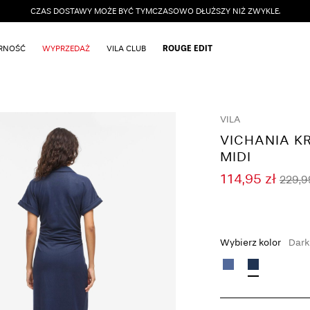
CZAS DOSTAWY MOŻE BYĆ TYMCZASOWO DŁUŻSZY NIŻ ZWYKLE.
ARNOŚĆ
WYPRZEDAŻ
VILA CLUB
ROUGE EDIT
VILA
VICHANIA K
MIDI
114,95 zł
229,9
Wybierz kolor
Dark