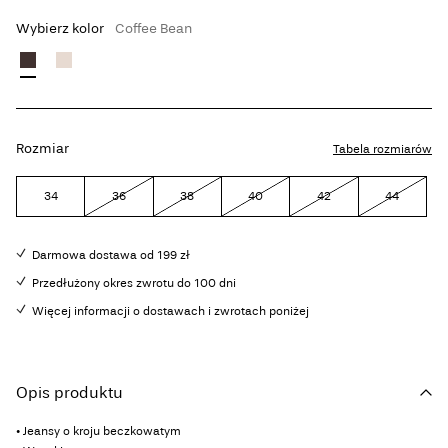
Wybierz kolor
Coffee Bean
Rozmiar
Tabela rozmiarów
34
36
38
40
42
44
Darmowa dostawa od 199 zł
Przedłużony okres zwrotu do 100 dni
Więcej informacji o dostawach i zwrotach poniżej
Opis produktu
• Jeansy o kroju beczkowatym