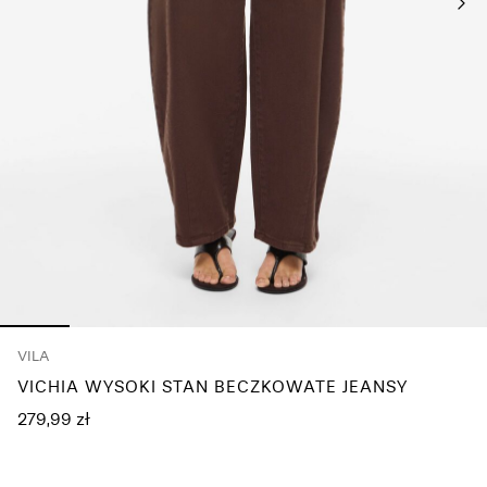
pytania?
O
nas
Polska
/
polski
VILA
VICHIA WYSOKI STAN BECZKOWATE JEANSY
279,99 zł