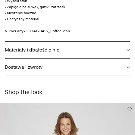
• Wysoki stan
• Zapięcie na suwak, guzik i zatrzask
• Kieszenie boczne
• Elastyczny materiał
Numer artykułu
14120415_CoffeeBean
Materiały i dbałość o nie
Dostawa i zwroty
Pranie w pralce w połowie załadowanej, krótki cykl wirowania w
30°C
Home Delivery (INPOST)
9,90 zł
Nie wybielać
Shop the look
Suszyć w suszarce bębnowej przy niskich ustawieniach temperatury
Darmowa od
199,00 zł
Niska temp. prasowania Maks. temp. 100°C
Nie czyścić na sucho
Pick up at parcel shop or parcel locker (INPOST)
9,90 zł
Suszyć na płasko
Darmowa od
199,00 zł