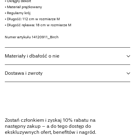
• Okrągły dekolt
• Materiał prążkowany
• Regularny krój
• Długość: 112 cm w rozmiarze M
• Długość rękawa: 18 cm w rozmiarze M
Numer artykułu
14120911_Birch
Materiały i dbałość o nie
Dostawa i zwroty
Pranie w pralce w połowie załadowanej, krótki cykl wirowania w
30°C
Home Delivery (INPOST)
9,90 zł
Nie wybielać
Nie suszyć w suszarce bębnowej
Darmowa od
199,00 zł
Niska temp. prasowania Maks. temp. 100°C
Zostań członkiem i zyskaj 10% rabatu na
Czyścić na sucho (dowolnym rozpuszczalnikiem)
następny zakup – a do tego dostęp do
Pick up at parcel shop or parcel locker (INPOST)
9,90 zł
Suszyć powieszone
ekskluzywnych ofert, benefitów i nagród.