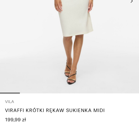
pytania?
O
nas
Polska
/
polski
VILA
VIRAFFI KRÓTKI RĘKAW SUKIENKA MIDI
199,99 zł