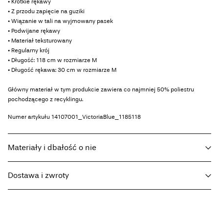
• Krótkie rękawy
• Z przodu zapięcie na guziki
• Wiązanie w tali na wyjmowany pasek
• Podwijane rękawy
• Materiał teksturowany
• Regularny krój
• Długość: 118 cm w rozmiarze M
• Długość rękawa: 30 cm w rozmiarze M
Główny materiał w tym produkcie zawiera co najmniej 50% poliestru
pochodzącego z recyklingu.
Numer artykułu
14107001_VictoriaBlue_1185118
Materiały i dbałość o nie
Dostawa i zwroty
Pranie w pralce w połowie załadowanej, krótki cykl wirowania w
30°C
Home Delivery (INPOST)
9,90 zł