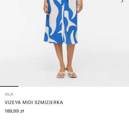
pytania?
O
nas
Polska
/
polski
VILA
VIZEYA MIDI SZMIZJERKA
189,99 zł