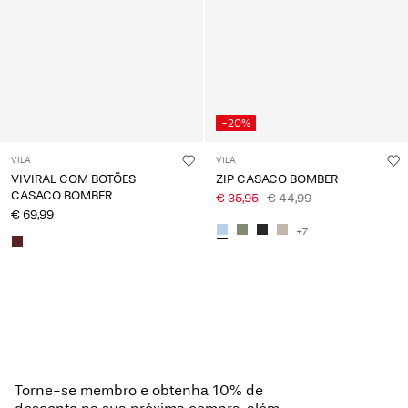
-20%
VILA
VILA
VIVIRAL COM BOTÕES
ZIP CASACO BOMBER
CASACO BOMBER
€ 35,95
€ 44,99
€ 69,99
+7
Visualizou 24 de 43 artigos.
Carregar próximo
Torne-se membro e obtenha 10% de