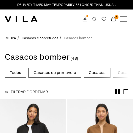
DELIVERY TIMES MAY TEMPORARILY BE LONGER THAN USUAL.
0
NOVIDADES
ROUPA
Aceder
ROUPA
Casacos e sobretudos
Casacos bomber
EM TENDÊNCIA
Torne-se membro
Casacos bomber
(43)
Saiba mais sobre o
SALDOS
VILA Club
Todos
Casacos de primavera
Casacos
Casaco
ROUGE EDIT
FILTRAR E ORDENAR
Aceder
Any
questions?