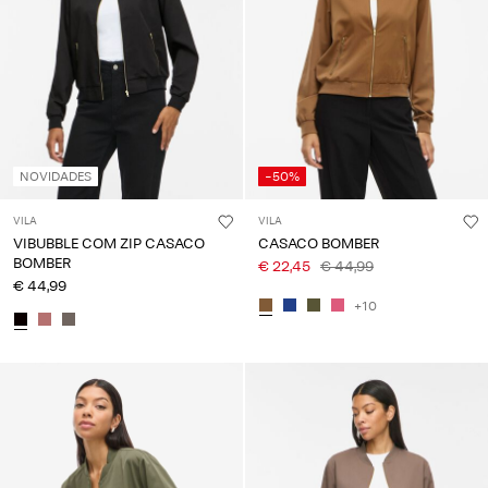
About
Us
Portugal
/
português
NOVIDADES
-50%
VILA
VILA
VIBUBBLE COM ZIP CASACO
CASACO BOMBER
BOMBER
€ 22,45
€ 44,99
€ 44,99
+10