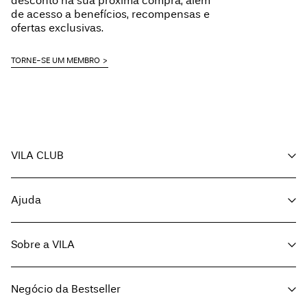
desconto na sua próxima compra, além
de acesso a benefícios, recompensas e
ofertas exclusivas.
TORNE-SE UM MEMBRO
VILA CLUB
A minha conta
Ajuda
Acompanhar encomenda
Apoio ao cliente
Sobre a VILA
Volte a visitar-nos
Opções de entrega
Sobre nós
Guia de tamanhos
Negócio da Bestseller
Imprensa
Termos e condições