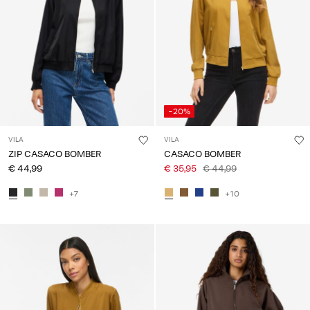
-20%
VILA
VILA
ZIP CASACO BOMBER
CASACO BOMBER
€ 44,99
€ 35,95
€ 44,99
+7
+10