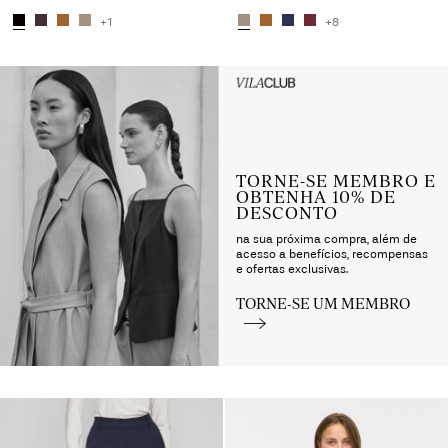
+1
+8
Intet indhold
HEADER_TXT_CTA_ACCESS_S
up_spring26
TORNE-SE MEMBRO E
OBTENHA 10% DE
DESCONTO
na sua próxima compra, além de
acesso a benefícios, recompensas
e ofertas exclusivas.
TORNE-SE UM MEMBRO