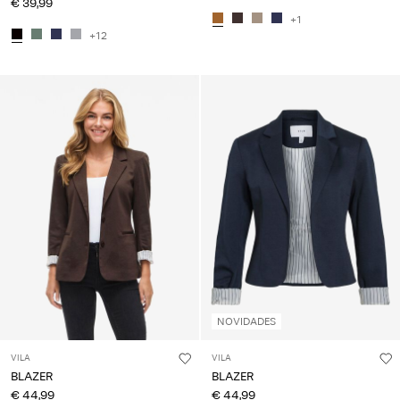
€ 39,99
+1
+12
NOVIDADES
VILA
VILA
BLAZER
BLAZER
€ 44,99
€ 44,99