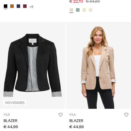
€ 22,70
€ 34,99
+8
NOVIDADES
VILA
VILA
BLAZER
BLAZER
€ 44,99
€ 44,99