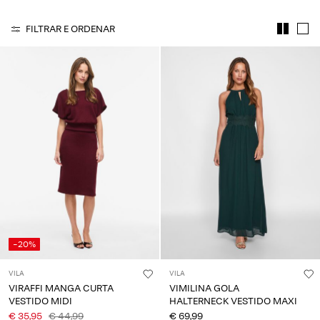
About
Us
FILTRAR E ORDENAR
Portugal
/
português
-20%
VILA
VILA
VIRAFFI MANGA CURTA
VIMILINA GOLA
VESTIDO MIDI
HALTERNECK VESTIDO MAXI
€ 35,95
€ 44,99
€ 69,99