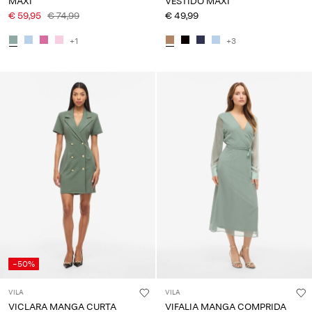
MAXI
VESTIDO MAXI
€ 59,95
€ 74,99
€ 49,99
+1
+3
-50%
VILA
VILA
VICLARA MANGA CURTA
VIFALIA MANGA COMPRIDA