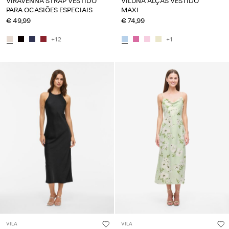
VIRAVENNA STRAP VESTIDO
VILUNA ALÇAS VESTIDO
PARA OCASIÕES ESPECIAIS
MAXI
€ 49,99
€ 74,99
+12
+1
VILA
VILA