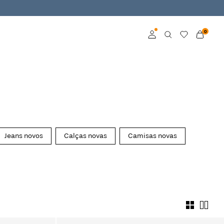
0
Aceder
Torne-se membro
Saiba mais sobre o
VILA Club
Jeans novos
Calças novas
Camisas novas