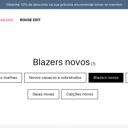
Obtenha 10% de desconto na sua próxima encomenda: torna-te membro
SALDOS
ROUGE EDIT
Blazers novos
(7)
s malhas
Novos casacos e sobretudos
Blazers novos
Saias novas
Calções novos