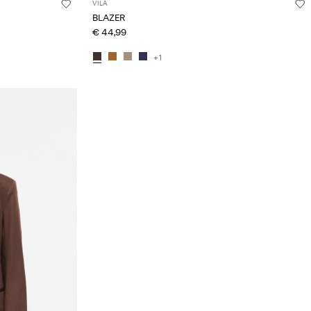
VILA
BLAZER
€ 44,99
+1