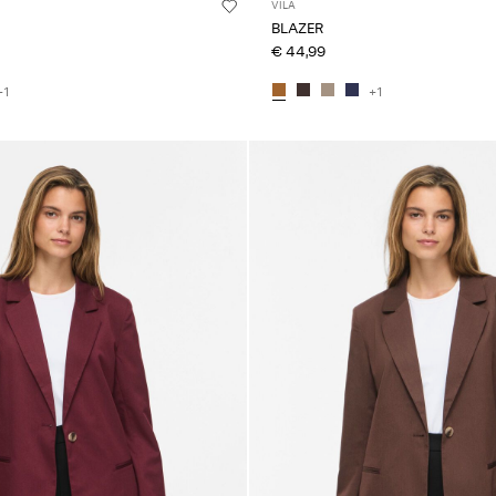
VILA
BLAZER
€ 44,99
+1
+1