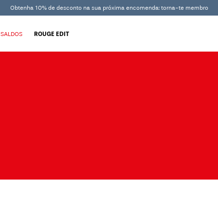
Obtenha 10% de desconto na sua próxima encomenda: torna-te membro
SALDOS
ROUGE EDIT