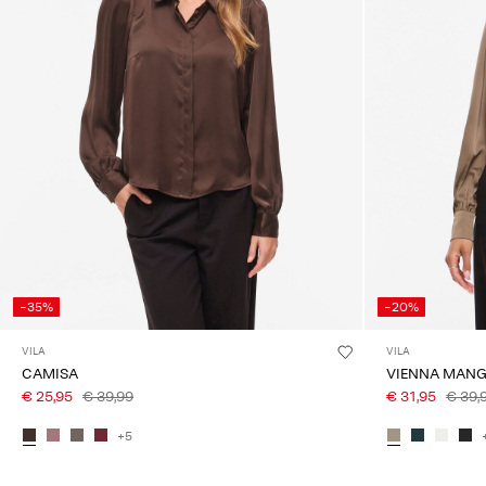
-35%
-20%
VILA
VILA
CAMISA
VIENNA MANG
€ 25,95
€ 39,99
€ 31,95
€ 39,
+5