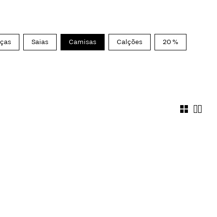
lças
Saias
Camisas
Calções
20 %