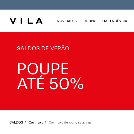
NOVIDADES
ROUPA
EM TENDÊNCIA
TXT-CTA_Summersale26_desktop
SALDOS DE VERÃO
POUPE
ATÉ 50%
SALDOS
Camisas
Camisas de cor castanha