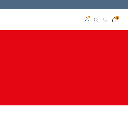
0
Aceder
Torne-se membro
Saiba mais sobre o
VILA Club