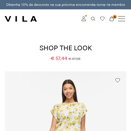
Obtenha 10% de desconto na sua próxima encomenda: torna-te membro
0
NOVIDADES
ROUPA
Aceder
SHOP THE LOOK
EM TENDÊNCIA
Torne-se membro
€ 57,44
€ 67,98
Saiba mais sobre o
SALDOS
VILA Club
ROUGE EDIT
Aceder
Any
questions?