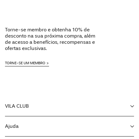
Torne-se membro e obtenha 10% de
desconto na sua próxima compra, além
de acesso a benefícios, recompensas e
ofertas exclusivas.
TORNE-SE UM MEMBRO
VILA CLUB
A minha conta
Ajuda
Acompanhar encomenda
Apoio ao cliente