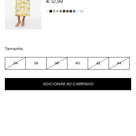
€ 37,99
+ 10
Tamanho
34
36
38
40
42
44
ADICIONAR AO CARRINHO