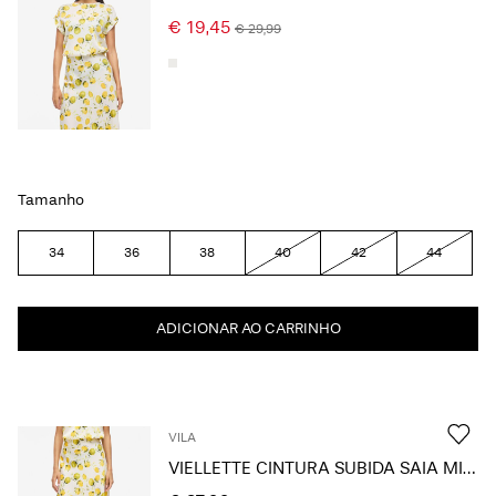
€ 19,45
€ 29,99
Tamanho
34
36
38
40
42
44
ADICIONAR AO CARRINHO
VILA
VIELLETTE CINTURA SUBIDA SAIA MIDI