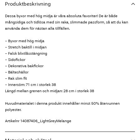
Produktbeskrivning
Dessa byxor med hög midja är våra absoluta favoriter! De är både
mångsidiga och tidlösa med sin raka, slimmade passform, så att du kan
använda dem för nästan alla tillfällen.
- Byxor med hög midja
- Stretch baktill i midjan
- Falsk blixtlåsstängning
- Sidofickor
- Dekorativa bakfickor
- Bälteshällor
- Rak slim fit
- Innersöm: 71 cm i storlek 38
Längd mellan grenen och midjan: 28 cm i storlek 38
Huvudmaterialet i denna produkt innehåller minst 50% återvunnen
polyester.
Artikelnr
14087406_LightGreyMelange