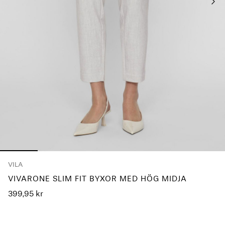
frågor?
Om
oss
Sverige
/
svenska
VILA
VIVARONE SLIM FIT BYXOR MED HÖG MIDJA
399,95 kr