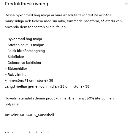
Produktbeskrivning
Dessa byxor med hög midja är våra absoluta favoriter! De är både
mångsidiga och tidlösa med sin raka, slimmade passform, så att du kan
använda dem för nästan alla tillfällen.
- Byxor med hög midja
- Stretch baktill i midjan
- Falsk blixtlåsstängning
- Sidofickor
- Dekorativa bakfickor
- Bälteshällor
- Rak slim fit
- Innersöm: 71 cm i storlek 38
Längd mellan grenen och midjan: 28 cm i storlek 38
Huvudmaterialet i denna produkt innehåller minst 50% återvunnen
polyester.
Artikelnr
14087406_Sandshell