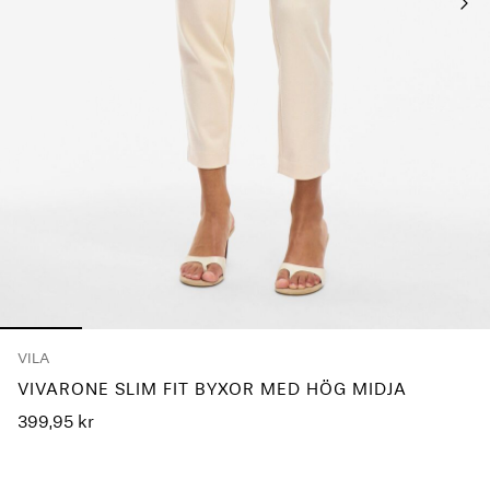
frågor?
Om
oss
Sverige
/
svenska
VILA
VIVARONE SLIM FIT BYXOR MED HÖG MIDJA
399,95 kr