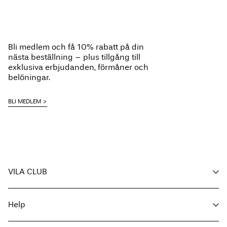
Bli medlem och få 10% rabatt på din
nästa beställning – plus tillgång till
exklusiva erbjudanden, förmåner och
belöningar.
BLI MEDLEM
VILA CLUB
Dina förmåner
Help
Bli medlem
Mitt konto
Kundservice