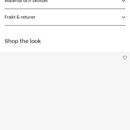
Material och skötsel
Frakt & returer
Maskintvätt, halvfylld maskin, kort centrifugeringscykel på 30°C
Hämta hos ombud (Bring)
45,00 kr
Använd inte blekmedel
Shop the look
Torktumla inte
Gratis från
499,00 kr
Strykning låg temperatur Högsta temperatur 100°C
Kemtvätta inte
Hämta hos ombud (PostNord)
45,00 kr
Torka på lina
Gratis från
499,00 kr
Leveransalternativ