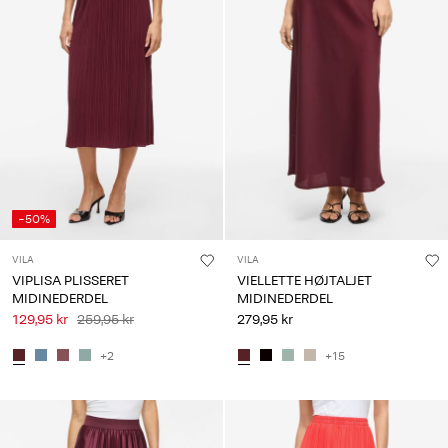
Har
du
spørgsmål?
Om
os
Danmark
/
dansk
-50%
VILA
VILA
VIPLISA PLISSERET
VIELLETTE HØJTALJET
MIDINEDERDEL
MIDINEDERDEL
129,95 kr
259,95 kr
279,95 kr
+2
+15