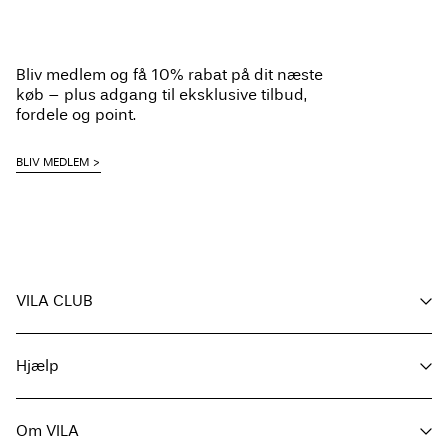
Bliv medlem og få 10% rabat på dit næste
køb – plus adgang til eksklusive tilbud,
fordele og point.
BLIV MEDLEM
VILA CLUB
Dine fordele
Hjælp
Bliv medlem
Min konto
Kundeservice / OSS
Følg ordre
Om VILA
Returner her