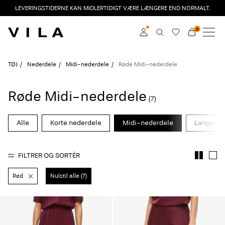
LEVERINGSTIDERNE KAN MIDLERTIDIGT VÆRE LÆNGERE END NORMALT.
0
NYHEDER
TØJ
Log ind
TØJ
Nederdele
Midi-nederdele
Røde Midi-nederdele
TRENDING
Bliv medlem
Røde Midi-nederdele
(7)
Få mere at vide om
UDSALG
VILA Club
Alle
Korte nederdele
Midi-nederdele
Lange ne
VILA CLUB
FILTRER OG SORTÉR
ROUGE EDIT
Rød
Nulstil alle (7)
Log
ind