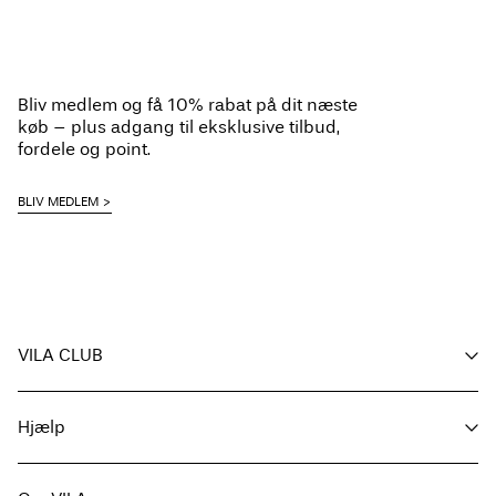
Bliv medlem og få 10% rabat på dit næste
køb – plus adgang til eksklusive tilbud,
fordele og point.
BLIV MEDLEM
VILA CLUB
Dine fordele
Hjælp
Bliv medlem
Min konto
Kundeservice / OSS
Følg ordre