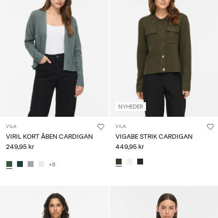
Har
du
spørgsmål?
Om
os
Danmark
/
dansk
NYHEDER
VILA
VILA
VIRIL KORT ÅBEN CARDIGAN
VIGABE STRIK CARDIGAN
249,95 kr
449,95 kr
+8