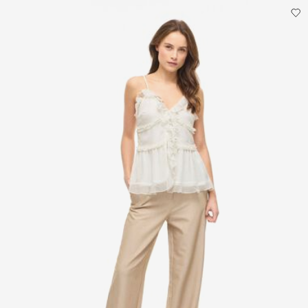
Må ikke renses
Tørres på tørresnor
Hjemmelevering (PostNord)
39,00 kr
Hent ved service point (PostNord)
29,00 kr
Gratis fra
499,00 kr
Leveringsmuligheder
Returnering & bytte