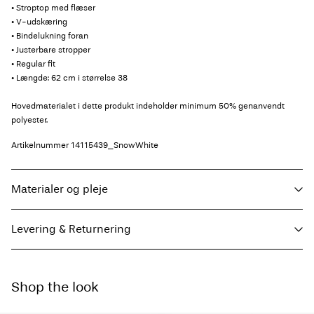
• Stroptop med flæser
• V-udskæring
• Bindelukning foran
• Justerbare stropper
• Regular fit
• Længde: 62 cm i størrelse 38
Hovedmaterialet i dette produkt indeholder minimum 50% genanvendt
polyester.
Artikelnummer
14115439_SnowWhite
Materialer og pleje
Levering & Returnering
Maskinvaskes, halv belastning, kort centrifugeringscyklus på 30°C
Må ikke bleges
Hent ved service point (GLS)
29,00 kr
Må ikke tørretumbles
Shop the look
Gratis fra
499,00 kr
Stryges ved lav temp. Højste temp. 100 grader°C