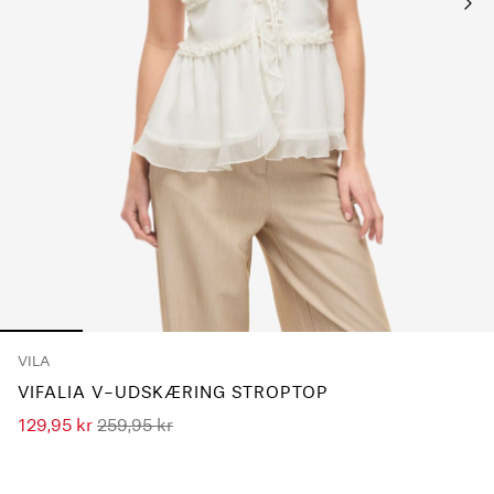
Har
du
spørgsmål?
Om
os
Danmark
/
dansk
VILA
VIFALIA V-UDSKÆRING STROPTOP
129,95 kr
259,95 kr