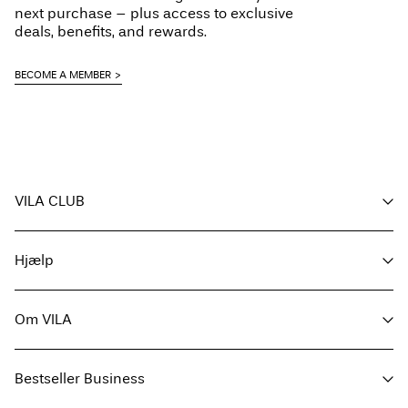
Line dry
next purchase – plus access to exclusive
Hjemmelevering (PostNord)
39,00 kr
deals, benefits, and rewards.
Hent ved service point (PostNord)
29,00 kr
BECOME A MEMBER
Free from
499,00 kr
Leveringsmuligheder
VILA CLUB
Dine fordele
Hjælp
Bliv medlem
Min konto
Kundeservice / OSS
Følg ordre
Om VILA
Returnering & bytte
Returner her
FAQ
Leveringsmuligheder
Om os
Størrelsesguide
Bestseller Business
Find butik
Handelsbetingelser
Presse