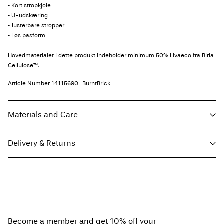
• Kort stropkjole
• U-udskæring
• Justerbare stropper
• Løs pasform
Hovedmaterialet i dette produkt indeholder minimum 50% Livaeco fra Birla
Cellulose™.
Article Number
14115690_BurntBrick
Materials and Care
Delivery & Returns
Machine wash, half load, short spin cycle at 30°C
Do not bleach
Hent ved service point (GLS)
29,00 kr
Do not tumble dry
Free from
499,00 kr
Iron on medium heat settings
Do not dry clean
Become a member and get 10% off your