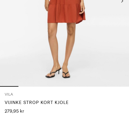
Any
questions?
About
Us
Danmark
/
dansk
VILA
VIJINKE STROP KORT KJOLE
279,95 kr