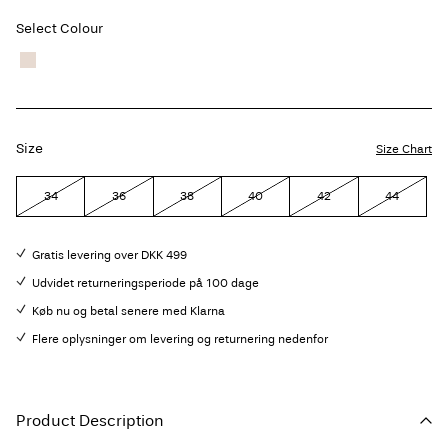
Select Colour
Size
Size Chart
34
36
38
40
42
44
Gratis levering over DKK 499
Udvidet returneringsperiode på 100 dage
Køb nu og betal senere med Klarna
Flere oplysninger om levering og returnering nedenfor
Product Description