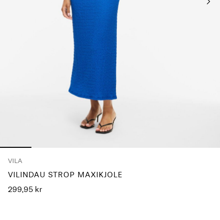
Har
du
spørgsmål?
Om
os
Danmark
/
dansk
VILA
VILINDAU STROP MAXIKJOLE
299,95 kr