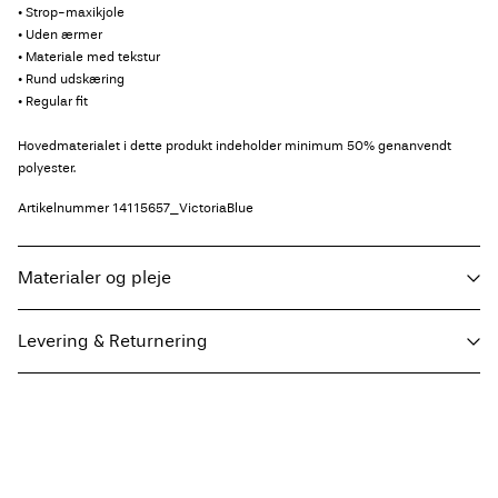
• Strop-maxikjole
• Uden ærmer
• Materiale med tekstur
• Rund udskæring
• Regular fit
Hovedmaterialet i dette produkt indeholder minimum 50% genanvendt
polyester.
Artikelnummer
14115657_VictoriaBlue
Materialer og pleje
Levering & Returnering
Maskinvaskes, halv belastning, kort centrifugeringscyklus på 30°C
Må ikke bleges
Hent ved service point (GLS)
29,00 kr
Må ikke tørretumbles
Gratis fra
499,00 kr
Stryges ved lav temp. Højste temp. 100 grader°C
Renses (alle opløsningsmidler)