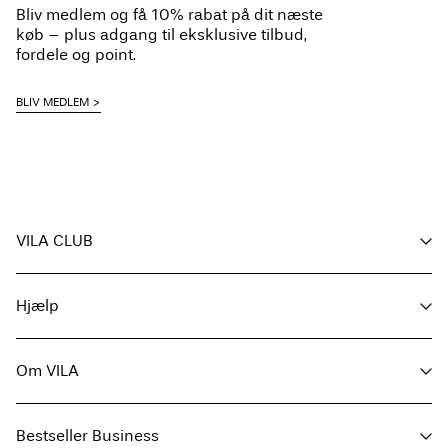
Bliv medlem og få 10% rabat på dit næste
Tørres på tørresnor
køb – plus adgang til eksklusive tilbud,
Hjemmelevering (PostNord)
39,00 kr
fordele og point.
Hent ved service point (PostNord)
29,00 kr
BLIV MEDLEM
Gratis fra
499,00 kr
Leveringsmuligheder
VILA CLUB
Dine fordele
Hjælp
Bliv medlem
Min konto
Kundeservice / OSS
Følg ordre
Om VILA
Returnering & bytte
Returner her
FAQ
Leveringsmuligheder
Om os
Størrelsesguide
Bestseller Business
Find butik