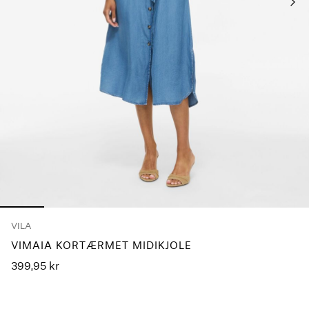
Har
du
spørgsmål?
Om
os
Danmark
/
dansk
VILA
VIMAIA KORTÆRMET MIDIKJOLE
399,95 kr