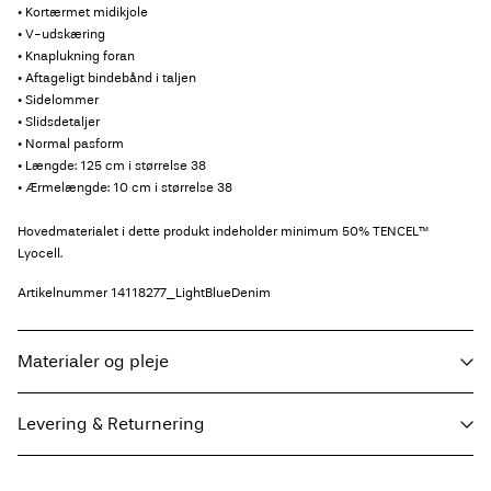
• Kortærmet midikjole
• V-udskæring
• Knaplukning foran
• Aftageligt bindebånd i taljen
• Sidelommer
• Slidsdetaljer
• Normal pasform
• Længde: 125 cm i størrelse 38
• Ærmelængde: 10 cm i størrelse 38
Hovedmaterialet i dette produkt indeholder minimum 50% TENCEL™
Lyocell.
Artikelnummer
14118277_LightBlueDenim
Materialer og pleje
Levering & Returnering
Maskinvask på maks 40°C på skånsom vask
Må ikke bleges