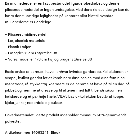
En midinederdel er en fast bestanddel i garderobeskabet, og denne
plisserede nederdel er ingen undtagelse. Med dens tidløse design kan du
bære den til særlige lejligheder, på kontoret eller blot til hverdag —
mulighederne er uendelige.
- Plisseret midinederdel
- Let, elastisk materiale
- Elastik i taljen
- Længde: 81 cm i størrelse 38
- Vores model er 178 cm høj og bruger størrelse 38
Basic styles er et must-have i enhver kvindes garderobe. Kollektionen er
simpel, hvilket gør det let at kombinere dine basics med dine feminine,
mønstrede, rå stykker tøj. Ydermere er de nemme at have på til en dag på
jobbet, og nemme at dresse op til aftener med lidt tilbehør såsom en
halskæde og et par høje hæle. VILA's basic-kollektion består af toppe,
kjoler, jakker, nederdele og bukser.
Hovedmaterialet i dette produkt indeholder minimum 50% genanvendt
polyester.
Artikelnummer
14063241_Black