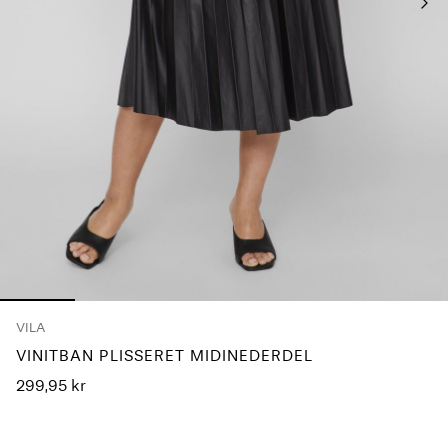
Har
du
spørgsmål?
Om
os
Danmark
/
dansk
VILA
VINITBAN PLISSERET MIDINEDERDEL
299,95 kr