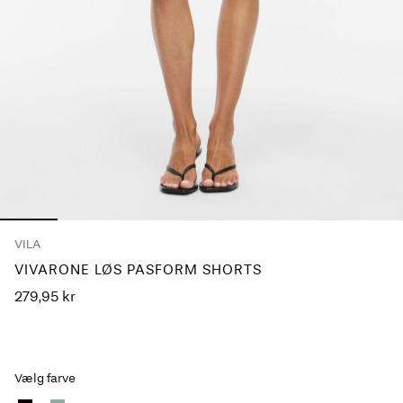
Har
du
spørgsmål?
Om
os
Danmark
/
dansk
VILA
VIVARONE LØS PASFORM SHORTS
279,95 kr
Vælg farve