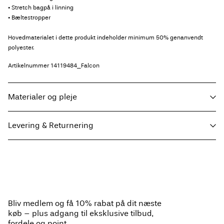
• Stretch bagpå i linning
• Bæltestropper
Hovedmaterialet i dette produkt indeholder minimum 50% genanvendt
polyester.
Artikelnummer
14119484_Falcon
Materialer og pleje
Levering & Returnering
Maskinvaskes, halv belastning, kort centrifugeringscyklus på 30°C
Hent ved service point (GLS)
29,00 kr
Må ikke bleges
Må ikke tørretumbles
Gratis fra
499,00 kr
Stryges ved lav temp. Højste temp. 100 grader°C
Bliv medlem og få 10% rabat på dit næste
Må ikke renses
køb – plus adgang til eksklusive tilbud,
Hjemmelevering (PostNord)
39,00 kr
Lægges til tørre på et fladt underlag
fordele og point.