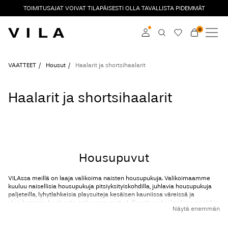
TOIMITUSAJAT VOIVAT TILAPÄISESTI OLLA TAVALLISTA PIDEMMÄT
0
UUTTA
VAATTEET
Kirjaudu sisään
VAATTEET
Housut
Haalarit ja shortsihaalarit
SUOSITTUA
Liity jäseneksi
Haalarit ja shortsihaalarit
Lisätietoja VILA Club
ALE
VILA CLUB
Housupuvut
ROUGE EDIT
VILAssa meillä on laaja valikoima naisten housupukuja. Valikoimaamme
kuuluu naisellisia housupukuja pitsiyksityiskohdilla, juhlavia housupukuja
paljeteilla, lyhytlahkeisia playsuiteja kesäisen kauniissa väreissä ja
yksinkertaisia haalareita, jotka sopivat täydellisesti asuksi kouluun tai töihin.
Kirjaudu
Näytä enemmän
sisään
VILAn housupuvuissa ja haalareissa on usein solmittava vyö tai joustava
vyötärö, joka korostaa naisen kaunista vartaloa. Laaja valikoimamme