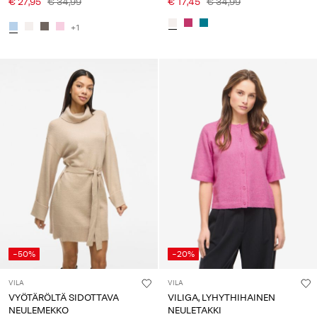
€ 27,95
€ 34,99
€ 17,45
€ 34,99
+1
-50%
-20%
VILA
VILA
VYÖTÄRÖLTÄ SIDOTTAVA
VILIGA, LYHYTHIHAINEN
NEULEMEKKO
NEULETAKKI