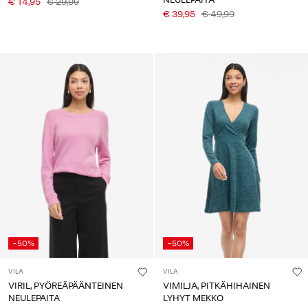
€ 14,95
€ 29,99
€ 39,95
€ 49,99
-50%
-50%
VILA
VILA
VIRIL, PYÖREÄPÄÄNTEINEN
VIMILJA, PITKÄHIHAINEN
NEULEPAITA
LYHYT MEKKO