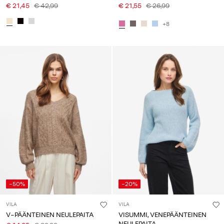
€ 21,45
€ 42,99
€ 21,55
€ 26,99
+8
-50%
-20%
VILA
VILA
V-PÄÄNTEINEN NEULEPAITA
VISUMMI, VENEPÄÄNTEINEN
NEULEPAITA