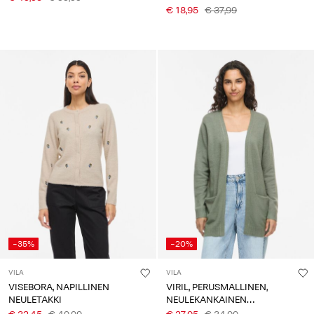
€ 18,95
€ 37,99
-35%
-20%
VILA
VILA
VISEBORA, NAPILLINEN
VIRIL, PERUSMALLINEN,
NEULETAKKI
NEULEKANKAINEN
NEULETAKKI