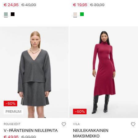
€ 24,95
€ 49,99
€ 19,95
€ 39,99
-50%
PREMIUM
-50%
ROUGE EDIT
VILA
V-PÄÄNTEINEN NEULEPAITA
NEULEKANKAINEN
MAKSIMEKKO
€ 49,95
€ 99,99