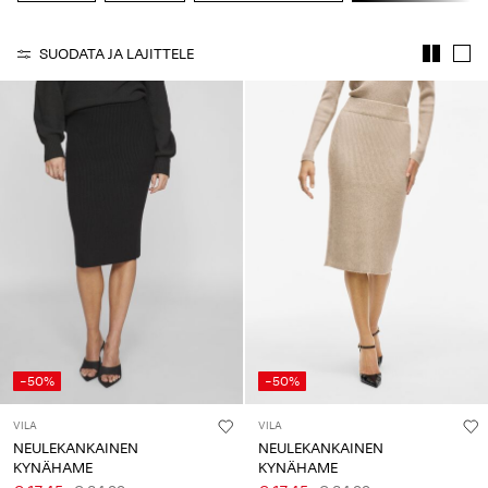
Kysyttävää?
SUODATA JA LAJITTELE
Tietoa
meistä
Suomi
/
suomi
-50%
-50%
VILA
VILA
NEULEKANKAINEN
NEULEKANKAINEN
KYNÄHAME
KYNÄHAME