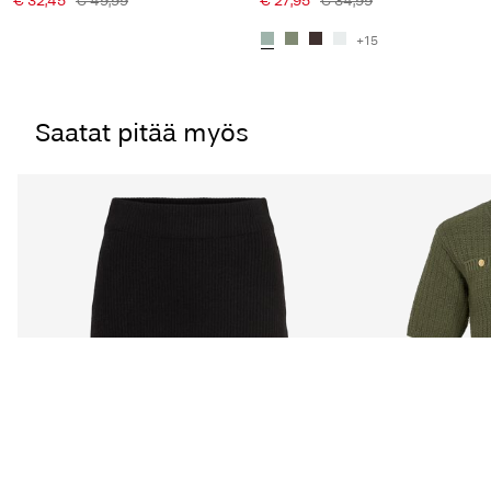
€ 32,45
€ 49,99
€ 27,95
€ 34,99
+15
Saatat pitää myös