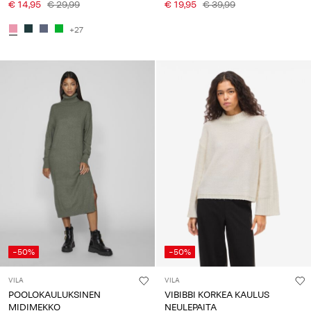
€ 14,95
€ 29,99
€ 19,95
€ 39,99
+27
-50%
-50%
VILA
VILA
POOLOKAULUKSINEN
VIBIBBI KORKEA KAULUS
MIDIMEKKO
NEULEPAITA