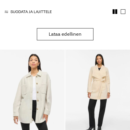
Kysyttävää?
SUODATA JA LAJITTELE
Tietoa
meistä
Lataa edellinen
Suomi
/
suomi