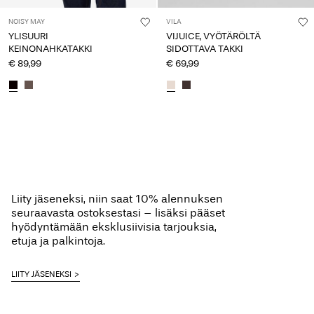
NOISY MAY
VILA
YLISUURI
VIJUICE, VYÖTÄRÖLTÄ
KEINONAHKATAKKI
SIDOTTAVA TAKKI
€ 89,99
€ 69,99
Liity jäseneksi, niin saat 10% alennuksen
seuraavasta ostoksestasi – lisäksi pääset
hyödyntämään eksklusiivisia tarjouksia,
etuja ja palkintoja.
LIITY JÄSENEKSI