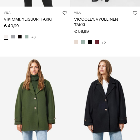
VILA
VILA
VIKIMMI, YLISUURI TAKKI
VICOOLEY, VYÖLLINEN
TAKKI
€ 49,99
€ 59,99
+6
+2