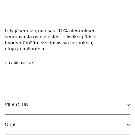
Liity jäseneksi, niin saat 10% alennuksen
seuraavasta ostoksestasi – lisäksi pääset
hyödyntämään eksklusiivisia tarjouksia,
etuja ja palkintoja.
LIITY JÄSENEKSI
VILA CLUB
Etusi
Ohje
Liity jäseneksi
Oma tili