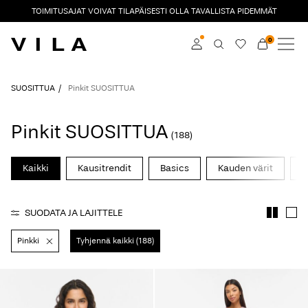
TOIMITUSAJAT VOIVAT TILAPÄISESTI OLLA TAVALLISTA PIDEMMÄT
0
UUTTA
VAATTEET
Kirjaudu sisään
SUOSITTUA
Pinkit SUOSITTUA
SUOSITTUA
Liity jäseneksi
Pinkit SUOSITTUA
(188)
Lisätietoja VILA Club
ALE
Kaikki
Kausitrendit
Basics
Kauden värit
J
VILA CLUB
SUODATA JA LAJITTELE
ROUGE EDIT
Pinkki
Tyhjennä kaikki (188)
Kirjaudu
sisään