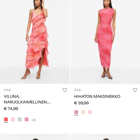
VILA
VILA
VILUNA,
HIHATON MAKSIMEKKO
NARUOLKAIMELLINEN
€ 39,99
MAKSIMEKKO
€ 74,99
+5