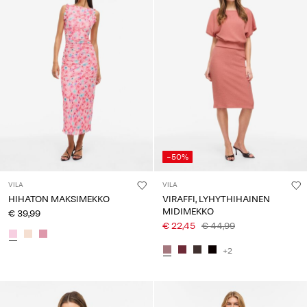
-50%
VILA
VILA
HIHATON MAKSIMEKKO
VIRAFFI, LYHYTHIHAINEN
MIDIMEKKO
€ 39,99
€ 22,45
€ 44,99
+2