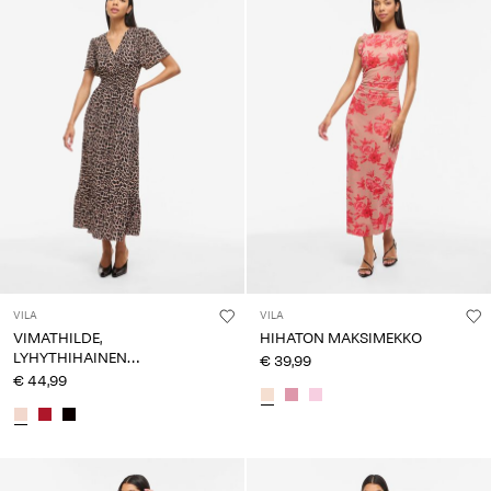
VILA
VILA
VIMATHILDE,
HIHATON MAKSIMEKKO
LYHYTHIHAINEN
€ 39,99
MAKSIMEKKO
€ 44,99