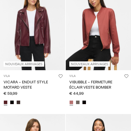
questions
?
À
propos
de
nous
Belgique
/
NOUVEAUX ARRIVAGES
NOUVEAUX ARRIVAGES
français
VILA
VILA
VICARA - ENDUIT STYLE
VIBUBBLE - FERMETURE
MOTARD VESTE
ÉCLAIR VESTE BOMBER
€ 59,99
€ 44,99