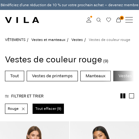
Bénéficiez d'une réduction de 10 % sur votre prochain achat – devenez membre
0
NOUVEAUTÉS
VÊTEMENTS
Connexion
VÊTEMENTS
Vestes et manteaux
Vestes
Vestes de couleur rouge
EN VOGUE
Devenez membre
Vestes de couleur rouge
(9)
En savoir plus sur VILA
PROMO
Club
Tout
Vestes de printemps
Manteaux
Vestes
VILA CLUB
FILTRER ET TRIER
ROUGE EDIT
Rouge
Tout effacer (9)
Connexion
Des