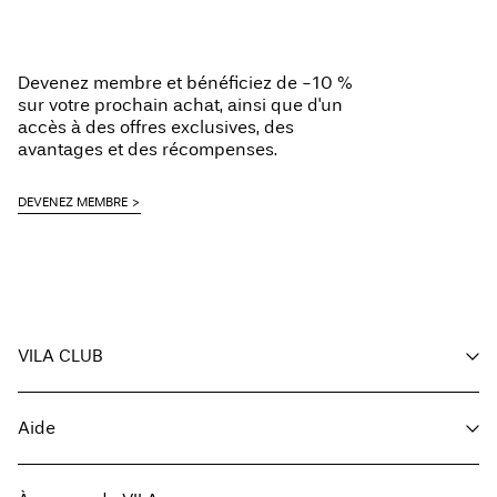
Devenez membre et bénéficiez de -10 %
sur votre prochain achat, ainsi que d'un
accès à des offres exclusives, des
avantages et des récompenses.
DEVENEZ MEMBRE
VILA CLUB
Vos avantages
Aide
Devenir membre
Mon compte
Service client
Suivi des commandes