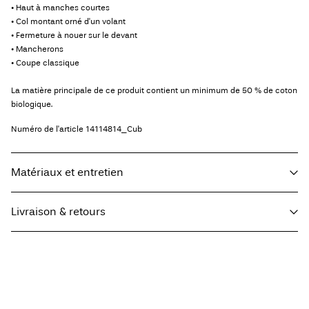
• Haut à manches courtes
• Col montant orné d'un volant
• Fermeture à nouer sur le devant
• Mancherons
• Coupe classique
La matière principale de ce produit contient un minimum de 50 % de coton
biologique.
Numéro de l'article
14114814_Cub
Matériaux et entretien
Livraison & retours
Lavage en machine à 30 °C
Ne pas blanchir
Livraison à domicile (bpost)
€ 4,95
Séchage en tambour interdit
Fer à repasser réglé sur une température basse. Température la plus
élevée de 100 °C
Collecte en consigne à colis (bpost)
€ 4,95