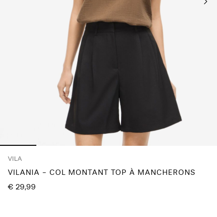
questions
?
À
propos
de
nous
Belgique
/
français
VILA
VILANIA - COL MONTANT TOP À MANCHERONS
€ 29,99