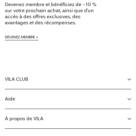
Devenez membre et bénéficiez de -10 %
Ne pas nettoyer à sec
Offerte à partir de
€ 69,90
sur votre prochain achat, ainsi que d'un
Séchage par suspension à une corde
accès à des offres exclusives, des
avantages et des récompenses.
Collecte en point de retrait (bpost)
€ 4,95
DEVENEZ MEMBRE
Offerte à partir de
€ 69,90
Options de livraison
VILA CLUB
Vos avantages
Aide
Devenir membre
Retour et échange
Mon compte
Service client
Suivi des commandes
À propos de VILA
Solde de la carte-cadeau
FAQ
Retourner ici
À propos de nous