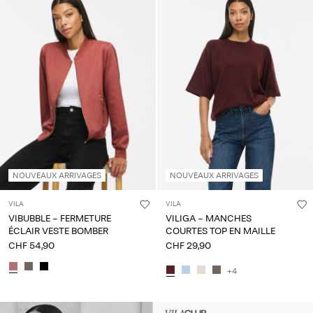
NOUVEAUX ARRIVAGES
NOUVEAUX ARRIVAGES
VILA
VILA
VIBUBBLE - FERMETURE
VILIGA - MANCHES
ÉCLAIR VESTE BOMBER
COURTES TOP EN MAILLE
CHF 54,90
CHF 29,90
+4
Intet indhold
HEADER_TXT_CTA_ACCESS_S