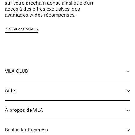
sur votre prochain achat, ainsi que d'un
accès à des offres exclusives, des
avantages et des récompenses.
DEVENEZ MEMBRE
VILA CLUB
Vos avantages
Aide
Devenir membre
Mon compte
Service client
Suivi des commandes
À propos de VILA
Solde de la carte-cadeau
FAQ
Retourner ici
À propos de nous
Options de livraison
Bestseller Business
Trouvez un magasin