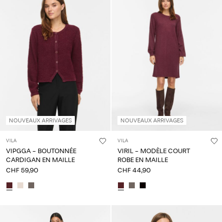
À
propos
de
nous
Suisse
/
français
NOUVEAUX ARRIVAGES
NOUVEAUX ARRIVAGES
VILA
VILA
VIPGGA - BOUTONNÉE
VIRIL - MODÈLE COURT
CARDIGAN EN MAILLE
ROBE EN MAILLE
CHF 59,90
CHF 44,90