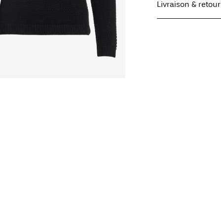
Livraison & retour
Lavage en machin
Ne pas blanchir
Livraison à domicile 
Séchage en tambo
Offerte à partir de
CHF 
Fer à repasser ré
élevée de 100 °C
Ne pas nettoyer à
Livraison à domicile (S
Séchage à plat
Offerte à partir de
CHF 