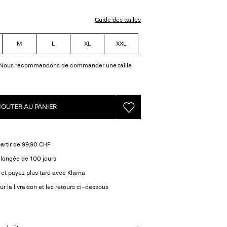
Guide des tailles
M
L
XL
XXL
Nous recommandons de commander une taille
JOUTER AU PANIER
partir de 99,90 CHF
olongée de 100 jours
et payez plus tard avec Klarna
ur la livraison et les retours ci-dessous