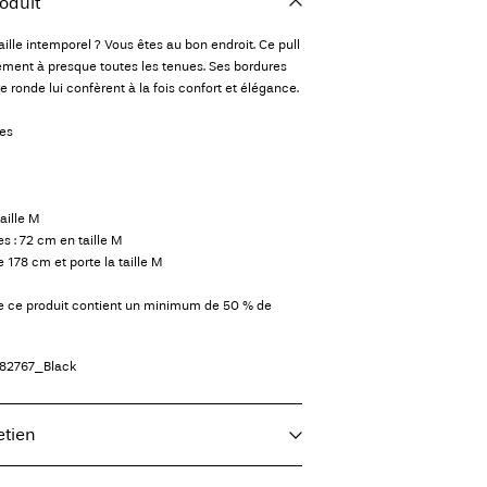
oduit
ille intemporel ? Vous êtes au bon endroit. Ce pull
ement à presque toutes les tenues. Ses bordures
 ronde lui confèrent à la fois confort et élégance.
ues
aille M
 : 72 cm en taille M
178 cm et porte la taille M
de ce produit contient un minimum de 50 % de
82767_Black
etien