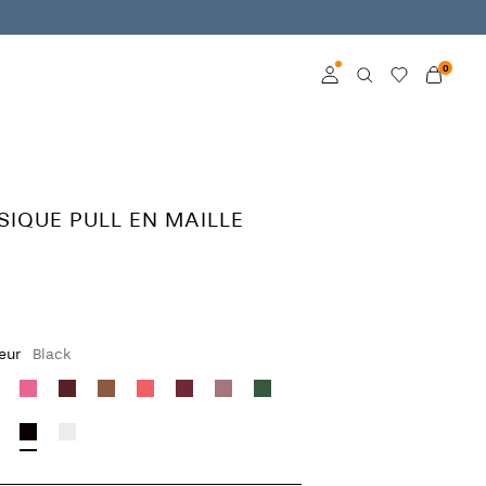
0
Connexion
Devenez membre
SIQUE PULL EN MAILLE
En savoir plus sur VILA
Club
leur
Black