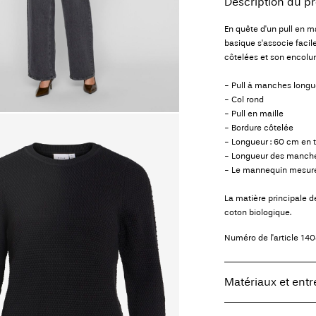
Description du pr
En quête d'un pull en ma
basique s'associe facil
côtelées et son encolure
- Pull à manches long
- Col rond
- Pull en maille
- Bordure côtelée
- Longueur : 60 cm en t
- Longueur des manches
- Le mannequin mesure 
La matière principale 
coton biologique.
Numéro de l'article
140
Matériaux et entr