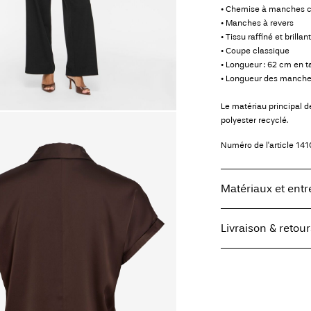
• Chemise à manches c
• Manches à revers
• Tissu raffiné et brillant
• Coupe classique
• Longueur : 62 cm en ta
• Longueur des manches 
Le matériau principal 
polyester recyclé.
Numéro de l'article
141
Matériaux et entr
Livraison & retour
Lavage en machin
Ne pas blanchir
Livraison à domicile 
Séchage par culb
Offerte à partir de
CHF 
Fer à repasser ré