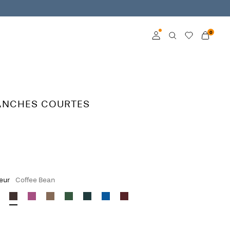
0
Connexion
Devenez membre
ANCHES COURTES
En savoir plus sur VILA
Club
leur
Coffee Bean