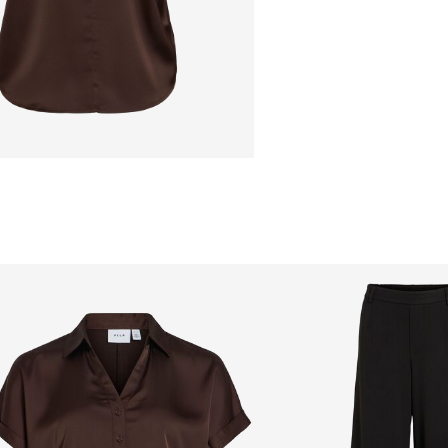
élevée de 100 °C
Ne pas nettoyer à
Livraison à domicile (S
Séchage par susp
Offerte à partir de
CHF 