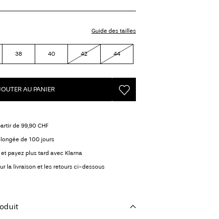
Guide des tailles
38
40
42
44
JOUTER AU PANIER
partir de 99,90 CHF
olongée de 100 jours
et payez plus tard avec Klarna
ur la livraison et les retours ci-dessous
oduit