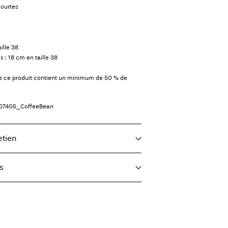
ourtes
ille 38
: 18 cm en taille 38
de ce produit contient un minimum de 50 % de
07405_CoffeeBean
etien
s
e à 30 °C
(SwissPost Economy)
CHF 5,95
utage à basse température
99,90
glé sur une température basse. Température la plus