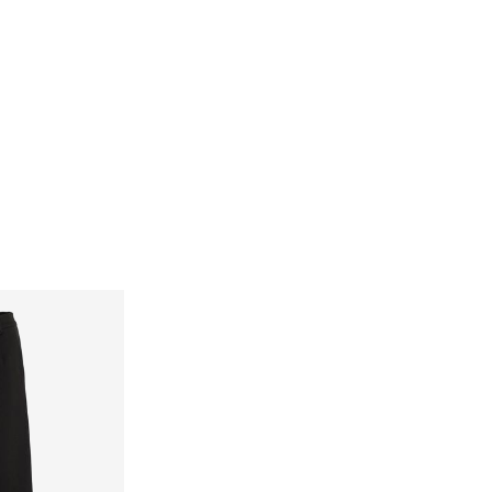
 sec
wissPost Priority)
CHF 6,95
ension à une corde
99,90
Options de livraison
Retour et échange