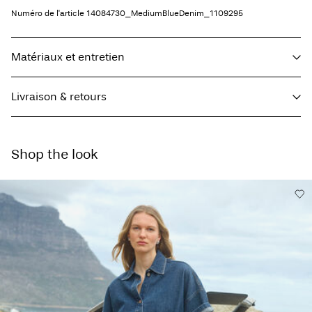
Numéro de l'article
14084730_MediumBlueDenim_1109295
Matériaux et entretien
Livraison & retours
Lavage en machine à 30 °C
Ne pas blanchir
Livraison à domicile (SwissPost Economy)
CHF 5,95
Séchage en tambour interdit
Shop the look
Offerte à partir de
CHF 99,90
Repasser à feu moyen
Ne pas nettoyer à sec
Séchage par suspension à une corde
Livraison à domicile (SwissPost Priority)
CHF 6,95
Offerte à partir de
CHF 99,90
Options de livraison