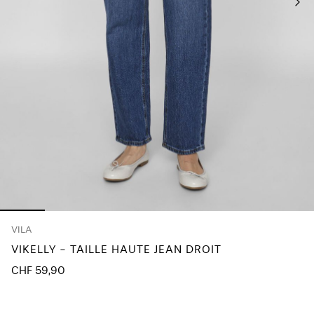
À
propos
de
nous
Suisse
/
français
VILA
VIKELLY - TAILLE HAUTE JEAN DROIT
CHF 59,90