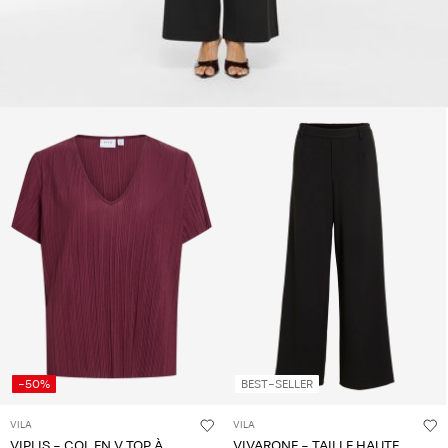
-50%
BEST-SELLER
VILA
VILA
VIPLIS - COL EN V TOP À
VIVARONE - TAILLE HAUTE