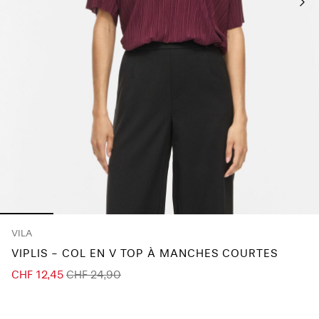
À
propos
de
nous
Suisse
/
français
VILA
VIPLIS - COL EN V TOP À MANCHES COURTES
CHF 12,45
CHF 24,90