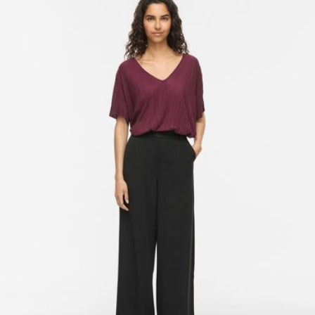
Séchage par suspension à une corde
Livraison à domicile (SwissPost Priority)
CHF 6,95
Offerte à partir de
CHF 99,90
Options de livraison
Retour et échange