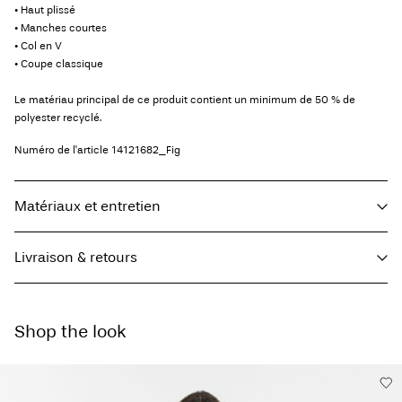
• Haut plissé
• Manches courtes
• Col en V
• Coupe classique
Le matériau principal de ce produit contient un minimum de 50 % de
polyester recyclé.
Numéro de l'article
14121682_Fig
Matériaux et entretien
Livraison & retours
Lavage en machine, demi-charge, essorage court à 30 °C
Ne pas blanchir
Livraison à domicile (SwissPost Economy)
CHF 5,95
Séchage en tambour interdit
Shop the look
Offerte à partir de
CHF 99,90
Ne pas repasser
Ne pas nettoyer à sec