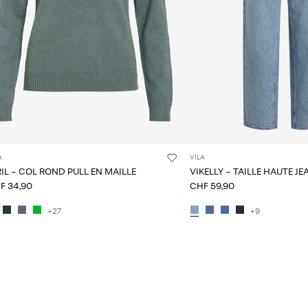
A
VILA
RIL - COL ROND PULL EN MAILLE
VIKELLY - TAILLE HAUTE JE
F 34,90
CHF 59,90
+27
+9