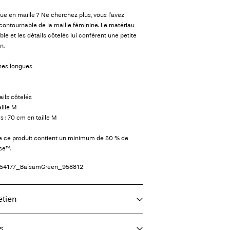
que en maille ? Ne cherchez plus, vous l'avez
incontournable de la maille féminine. Le matériau
ble et les détails côtelés lui confèrent une petite
n.
ches longues
ails côtelés
ille M
 : 70 cm en taille M
de ce produit contient un minimum de 50 % de
ose™.
54177_BalsamGreen_958812
etien
s