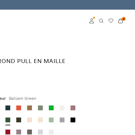
0
Connexion
Devenez membre
 ROND PULL EN MAILLE
En savoir plus sur VILA
Club
leur
Balsam Green