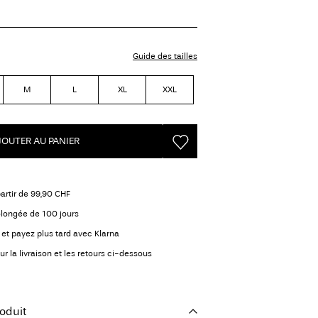
Guide des tailles
M
L
XL
XXL
JOUTER AU PANIER
partir de 99,90 CHF
olongée de 100 jours
et payez plus tard avec Klarna
ur la livraison et les retours ci-dessous
oduit