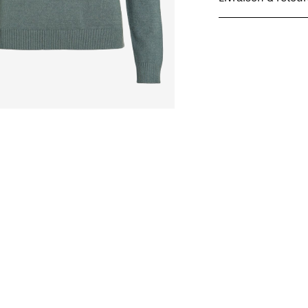
Lavage en machin
Ne pas blanchir
Livraison à domicile 
Séchage en tambo
Offerte à partir de
CHF 
Fer à repasser ré
élevée de 100 °C
Ne pas nettoyer à
Livraison à domicile (S
Séchage à plat
Offerte à partir de
CHF 