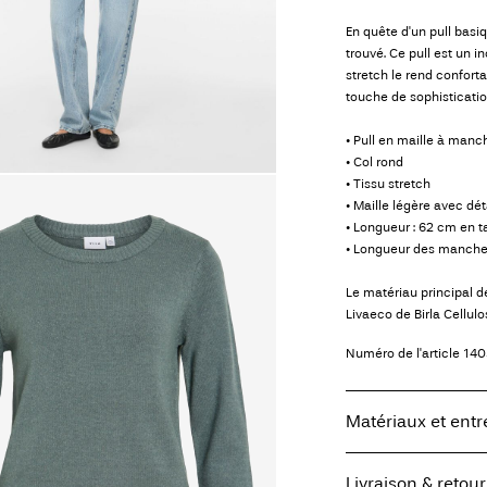
En quête d'un pull basi
trouvé. Ce pull est un 
stretch le rend conforta
touche de sophisticatio
• Pull en maille à man
• Col rond
• Tissu stretch
• Maille légère avec dét
• Longueur : 62 cm en ta
• Longueur des manches
Le matériau principal 
Livaeco de Birla Cellul
Numéro de l'article
140
Matériaux et entr
Livraison & retour