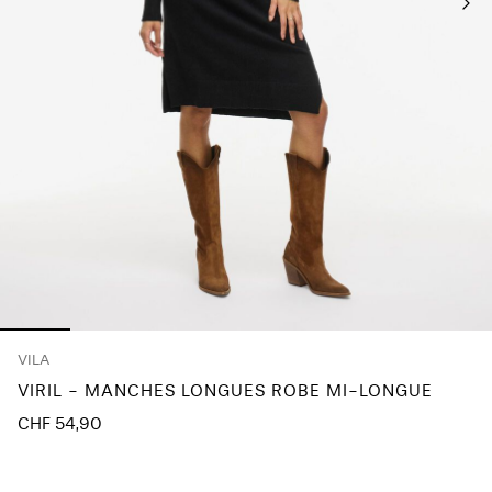
À
propos
de
nous
Suisse
/
français
VILA
VIRIL - MANCHES LONGUES ROBE MI-LONGUE
CHF 54,90