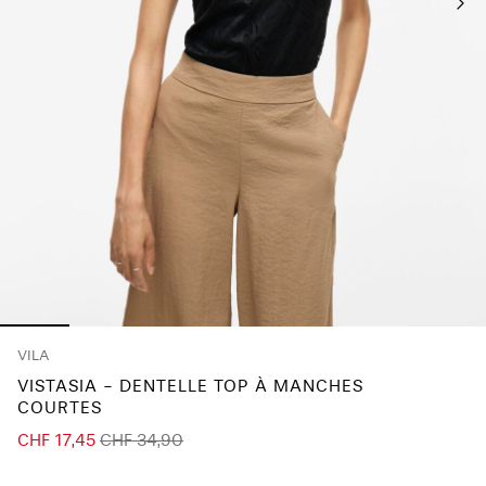
About
Us
Suisse
/
français
VILA
VISTASIA - DENTELLE TOP À MANCHES
COURTES
CHF 17,45
CHF 34,90