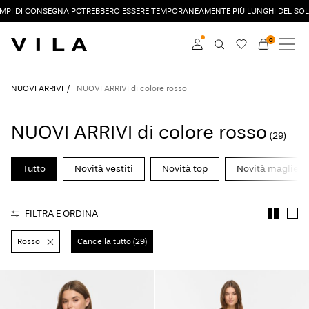
EMPI DI CONSEGNA POTREBBERO ESSERE TEMPORANEAMENTE PIÙ LUNGHI DEL SOL
0
NUOVI ARRIVI
ABBIGLIAMENTO
Accedi
NUOVI ARRIVI
NUOVI ARRIVI di colore rosso
DI TENDENZA
Diventa membro
NUOVI ARRIVI di colore rosso
(29)
Scopri di più sul VILA
SALDI
Club
Tutto
Novità vestiti
Novità top
Novità maglieri
VILA CLUB
FILTRA E ORDINA
ROUGE EDIT
Rosso
Cancella tutto (29)
Accedi
Domande?