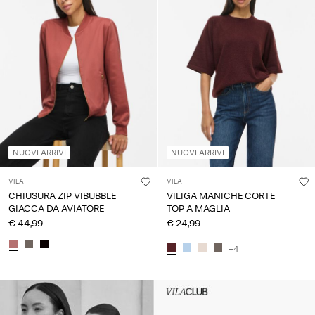
NUOVI ARRIVI
NUOVI ARRIVI
VILA
VILA
CHIUSURA ZIP VIBUBBLE
VILIGA MANICHE CORTE
GIACCA DA AVIATORE
TOP A MAGLIA
€ 44,99
€ 24,99
+4
Intet indhold
HEADER_TXT_CTA_ACCESS_S
up_spring26