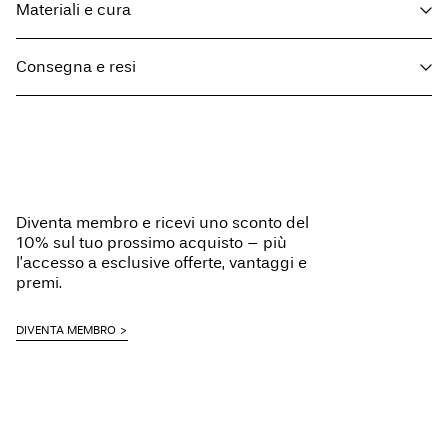
Materiali e cura
Consegna e resi
Lavaggio in lavatrice a massimo 40°, programma per delicati
Non candeggiare
Consegna a casa (Poste Italiane)
€ 4,95
Stirare a temperatura media
Gratuita da
€ 59,90
Non lavare a secco
Diventa membro e ricevi uno sconto del
10% sul tuo prossimo acquisto – più
Opzioni di Consegna
l’accesso a esclusive offerte, vantaggi e
premi.
DIVENTA MEMBRO
Resi & Cambi