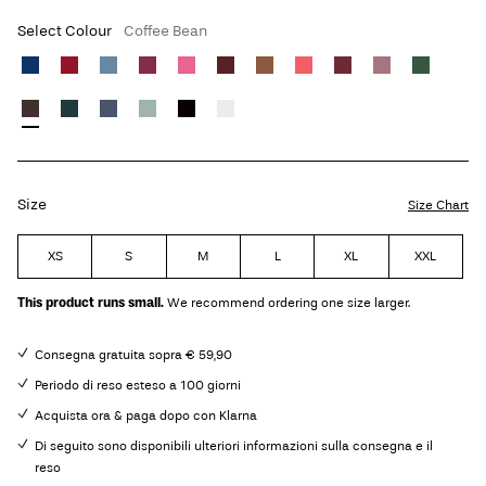
Select Colour
Coffee Bean
Size
Size Chart
XS
S
M
L
XL
XXL
This product runs small.
We recommend ordering one size larger.
Consegna gratuita sopra € 59,90
Periodo di reso esteso a 100 giorni
Acquista ora & paga dopo con Klarna
Di seguito sono disponibili ulteriori informazioni sulla consegna e il
reso