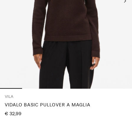
Any
questions?
About
Us
Italia
/
italiano
VILA
VIDALO BASIC PULLOVER A MAGLIA
€ 32,99