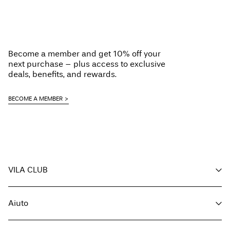
Become a member and get 10% off your
next purchase – plus access to exclusive
deals, benefits, and rewards.
BECOME A MEMBER
VILA CLUB
I tuoi vantaggi
Aiuto
Diventa membro
Il mio account
Servizio clienti