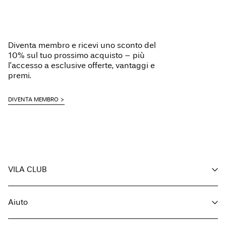
Diventa membro e ricevi uno sconto del
10% sul tuo prossimo acquisto – più
l’accesso a esclusive offerte, vantaggi e
premi.
DIVENTA MEMBRO
VILA CLUB
I tuoi vantaggi
Aiuto
Diventa membro
Il mio account
Servizio clienti