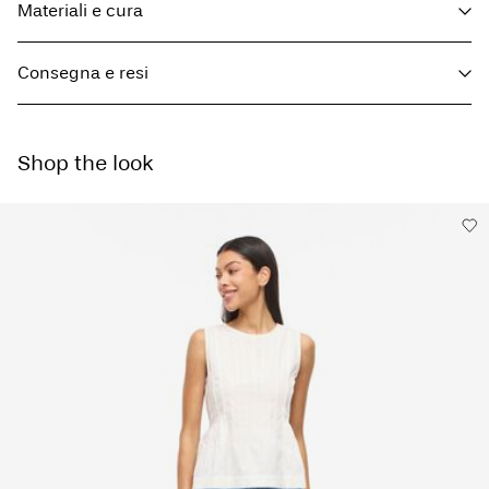
Materiali e cura
Consegna e resi
Lavare in lavatrice a 30°C
Non candeggiare
Consegna a casa (Poste Italiane)
€ 4,95
Non utilizzare l'asciugatrice
Shop the look
Gratuita da
€ 59,90
Stirare a bassa temperatura Temperatura massima 100°C
Non lavare a secco
Appendere all'ombra per asciugare
Opzioni di Consegna
Resi & Cambi