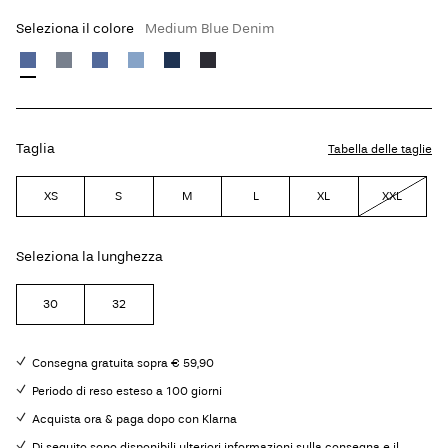
Seleziona il colore
Medium Blue Denim
Taglia
Tabella delle taglie
XS
S
M
L
XL
XXL
Seleziona la lunghezza
30
32
Consegna gratuita sopra € 59,90
Periodo di reso esteso a 100 giorni
Acquista ora & paga dopo con Klarna
Di seguito sono disponibili ulteriori informazioni sulla consegna e il