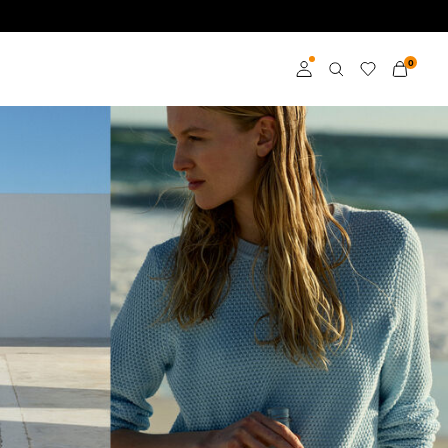
0
Inloggen
Word member
Kom meer te weten
over VILA Club