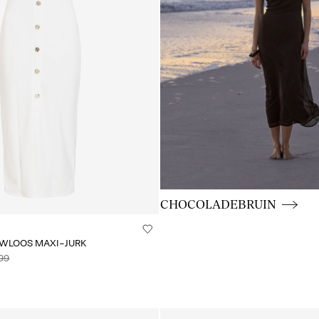
CE_colours_spot01_BUTTON
CHOCOLADEBRUIN
WLOOS MAXI-JURK
99