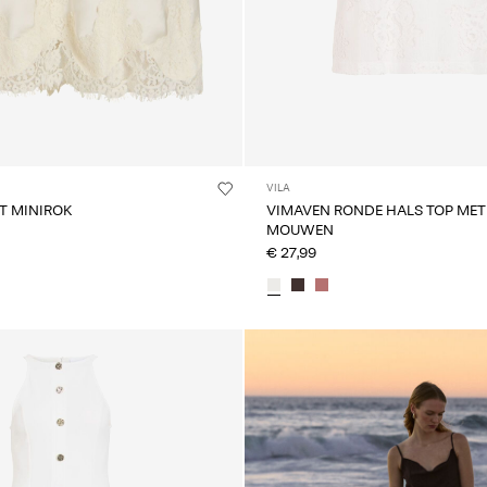
VILA
T MINIROK
VIMAVEN RONDE HALS TOP MET
MOUWEN
€ 27,99
CE_colours_spot01_IMAGE_