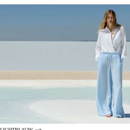
CE_colours_spot01_IMAGE_linked_spot01_wk20_15-05-2
CE_colours_spot01_BUTTON_linked_wk20_15-05-26_blu
LICHTBLAUW