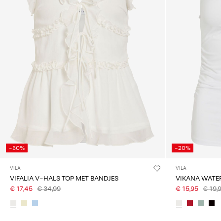
-50%
-20%
VILA
VILA
VIFALIA V-HALS TOP MET BANDJES
VIKANA WATE
€ 17,45
€ 34,99
€ 15,95
€ 19,