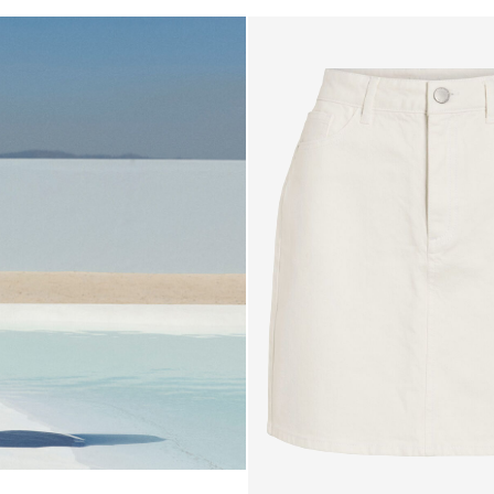
6_blue
e