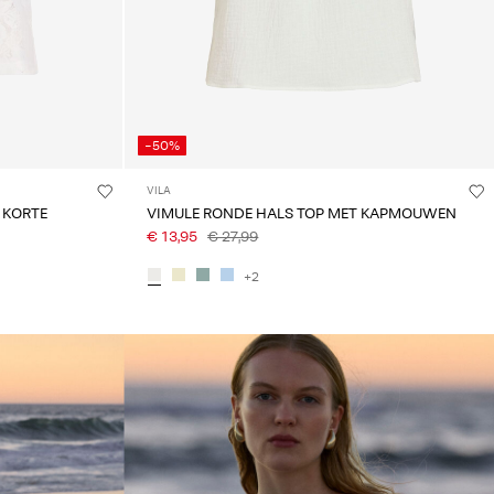
-50%
VILA
 KORTE
VIMULE RONDE HALS TOP MET KAPMOUWEN
€ 13,95
€ 27,99
+2
linked_spot01_wk20_15-05-26_brown