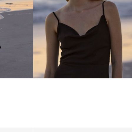
_linked_wk20_15-05-26_brown