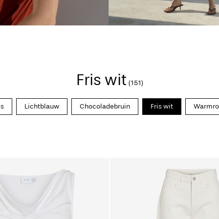
Fris wit
(151)
es
Lichtblauw
Chocoladebruin
Fris wit
Warmro