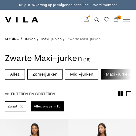
Krijg 10% korting op je volgende bestilling – word member
0
NIEUW
KLEDING
Inloggen
KLEDING
Jurken
Maxi-jurken
Zwarte Maxi-jurken
TRENDING
Word member
Zwarte Maxi-jurken
(15)
Kom meer te weten
SALE
over VILA Club
Alles
Zomerjurken
Midi-jurken
Maxi-jurken
VILA CLUB
FILTEREN EN SORTEREN
ROUGE EDIT
Zwart
Alles wissen (15)
Inloggen
Heb