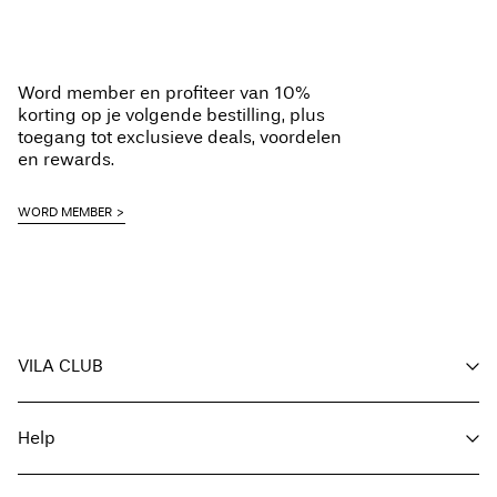
Word member en profiteer van 10%
korting op je volgende bestilling, plus
toegang tot exclusieve deals, voordelen
en rewards.
WORD MEMBER
VILA CLUB
Voordelen voor members
Help
Word member
Mijn account
Klantenservice