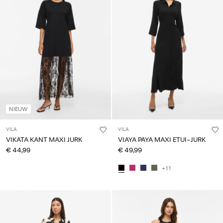
je
vragen?
Over
ons
België
/
Nederlands
NIEUW
VILA
VILA
VIKATA KANT MAXI JURK
VIAYA PAYA MAXI ETUI-JURK
€ 44,99
€ 49,99
+11