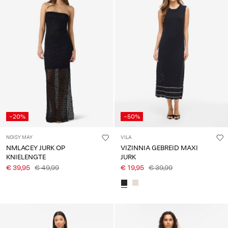
-20%
-50%
NOISY MAY
VILA
NMLACEY JURK OP
VIZINNIA GEBREID MAXI
KNIELENGTE
JURK
€ 39,95
€ 49,99
€ 19,95
€ 39,99